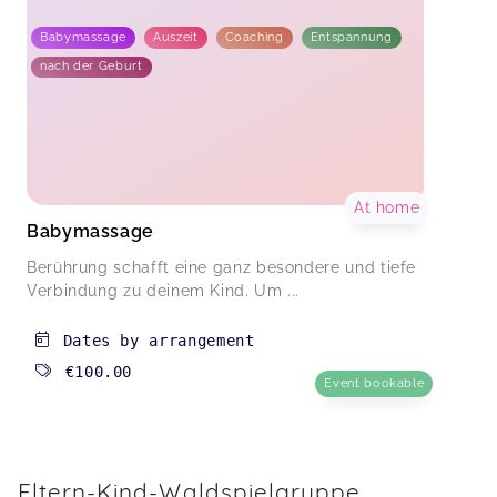
Babymassage
Auszeit
Coaching
Entspannung
nach der Geburt
At home
Babymassage
Berührung schafft eine ganz besondere und tiefe
Verbindung zu deinem Kind. Um ...
Dates by arrangement
€100.00
Event bookable
Eltern-Kind-Waldspielgruppe