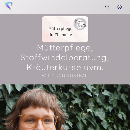
Mütterpflege,
Stoffwindelberatung,
Kräuterkurse uvm.
WILD UND KOSTBAR
Soon you will learn more about me here...