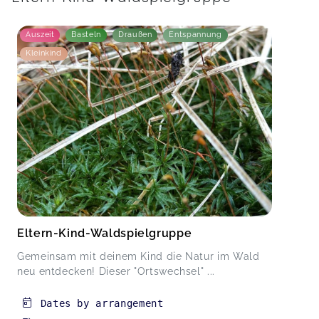
Auszeit
Basteln
Draußen
Entspannung
Kleinkind
Eltern-Kind-Waldspielgruppe
Gemeinsam mit deinem Kind die Natur im Wald
neu entdecken! Dieser "Ortswechsel" ...
Dates by arrangement