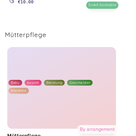
€10.00
Event bookable
Mütterpflege
Baby
Auszeit
Beratung
Geschwister
Kleinkind
By arrangement
Mütterpflege