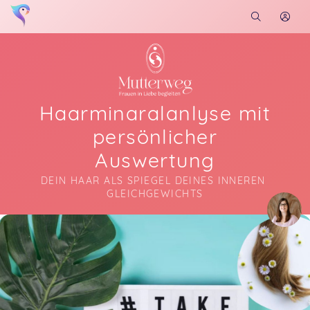
Haarminaralanlyse mit
persönlicher
Auswertung
DEIN HAAR ALS SPIEGEL DEINES INNEREN 
GLEICHGEWICHTS
Soon you will learn more about me here...