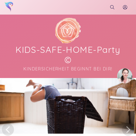
KIDS-SAFE-HOME-Party
©
KINDERSICHERHEIT BEGINNT BEI DIR!
Soon you will learn more about me here...