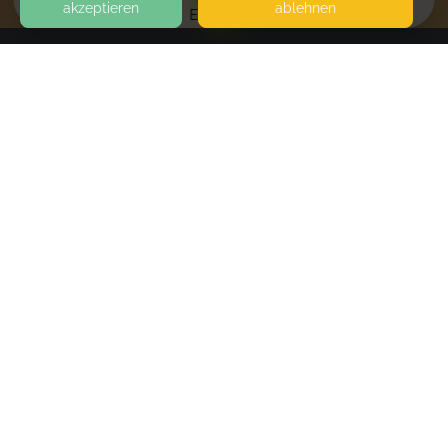
akzeptieren
ablehnen
EVENTS
KONTAKT
mykidssafe
MARIE-CURIE-RING 14
64832 BABENHAUSEN
SEITEN
Terminlos
WEITERFÜHRENDE LINKS
Deinen Wunschtermin vereinbaren wir nach
erfolgreicher Buchung.
FAQ
Blog
Imprint
Book
Withdrawal form
terms and conditions from provider
terms and conditions from kikudoo
Privacy policy of provider
Privacy policy of kikudoo