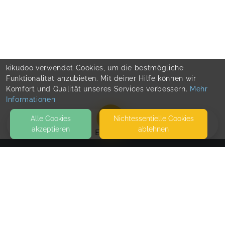
kikudoo verwendet Cookies, um die bestmögliche
Funktionalität anzubieten. Mit deiner Hilfe können wir
Komfort und Qualität unseres Services verbessern.
Mehr
Informationen
Alle Cookies
Nicht­essentielle Cookies
akzeptieren
ablehnen
EVENTS
KONTAKT
MySoulYoga
KLINGENSTRASSE 38
04229 LEIPZIG
HALTESTELLE: ANTONIEN-/GIESSERSTRASSE (LINIE 1,2 UND 3)
BEI ALDI RECHTS IM HOF 1. ETAGE BEI "VIVISANUS" (P