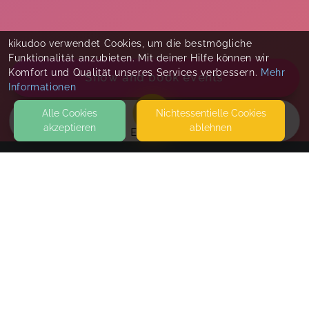
kikudoo verwendet Cookies, um die bestmögliche
Funktionalität anzubieten. Mit deiner Hilfe können wir
Komfort und Qualität unseres Services verbessern.
Mehr
Show and book events
Informationen
Alle Cookies
Nicht­essentielle Cookies
akzeptieren
ablehnen
EVENTS
KONTAKT
Natalie Lescow
HAUPTSTRASSE 29
25335 BOKHOLT-HANREDDER
SEITEN
Rückkehr zur Erde – ein leiser Abend für dich
WEITERFÜHRENDE LINKS
On Demand
- immediately available
PDF zum Download nach Buchung
FAQ