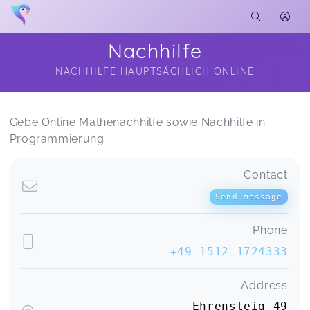
Nachhilfe
NACHHILFE HAUPTSÄCHLICH ONLINE
Soon you will learn more about me here...
Gebe Online Mathenachhilfe sowie Nachhilfe in
Programmierung
Contact
Send message
Phone
+49 1512 1724333
Address
Ehrensteig 49