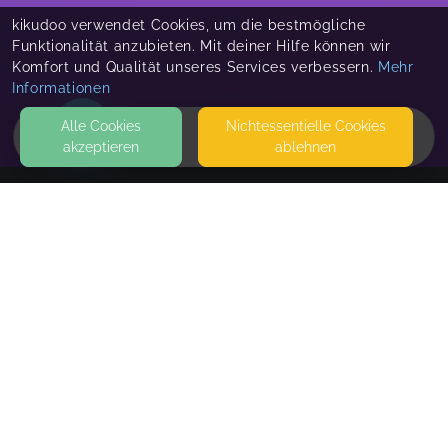
kikudoo verwendet Cookies, um die bestmögliche
Funktionalität anzubieten. Mit deiner Hilfe können wir
Komfort und Qualität unseres Services verbessern.
Mehr
Informationen
Alle Cookies
Nicht­essentielle Cookies
akzeptieren
ablehnen
HOME
KONTAKT
Nachhilfe
EHRENSTEIG 49
99817 EISENACH
SEITEN
WEITERFÜHRENDE LINKS
FAQ
Blog