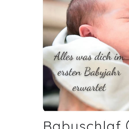
einfach die Fachkompetenz und die
Leidenschaft für das Thema. Absolut
empfehlenswert!
Sandra,
F
Babyschlaf 