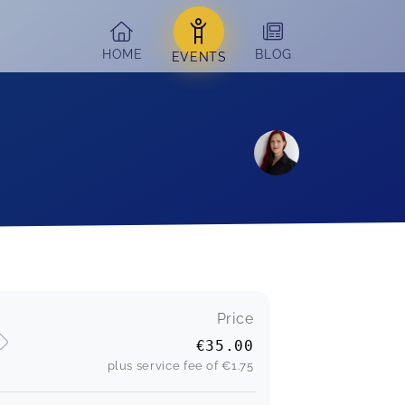
HOME
BLOG
EVENTS
Price
€35.00
plus service fee of
€1.75