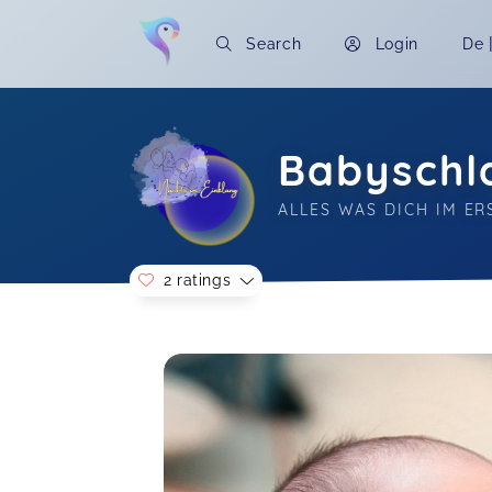
Search
Login
De
Babyschla
ALLES WAS DICH IM E
2 ratings
Soon you will learn more about me here..
Vielen Dank für die tolle
Schlafberatung! Obwohl es ein
Gruppentermin war, wurde auf jeden
Teilnehmer absolut individuell
eingegangen. Wir konnten viele neue
Tipps mitnehmen, die wir sofort im
Alltag umsetzen werden. Man merkt