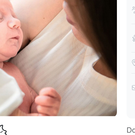
eb 21
🌜
Da