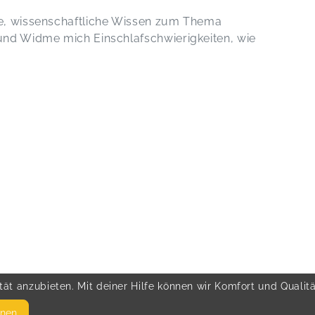
te, wissenschaftliche Wissen zum Thema
 und Widme mich Einschlafschwierigkeiten, wie
ät anzubieten. Mit deiner Hilfe können wir Komfort und Qualit
hnen