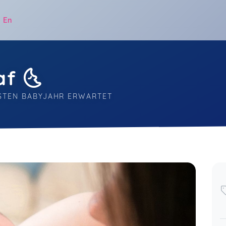
|
En
f 🌜
RSTEN BABYJAHR ERWARTET
.
Ich kann den Schlafkurs wirklich
jedem empfehlen. Statt einfach nur
einen Vortrag zu hören, ist hier viel
Platz für eigene Fragen.
Marvin,
Jan 17