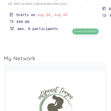
ab den ersten Lebenswochen bis ...
D
Starts on
Aug 04
,
Aug 04
€99.00
max. 8 participants
Event bookable
My Network