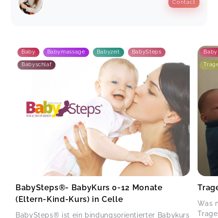
Contact
Baby
Babymassage
Babyzeit
BabySteps
Baby
Babyschlaf
Trag
BabySteps®- BabyKurs 0-12 Monate
Trag
(Eltern-Kind-Kurs) in Celle
Was m
Trage
BabySteps® ist ein bindungsorientierter Babykurs