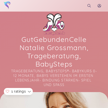
GutGebundenCelle
Natalie Grossmann,
Trageberatung,
BabySteps
TRAGEBERATUNG, BABYSTEPS®- BABYKURS 0-
12 MONATE, BABYS VERSTEHEN IM ERSTEN 
LEBENSJAHR- BINDUNG STÄRKEN- SPIEL 
UND SPASS
1 ratings
Soon you will learn more about me here...
Wundervolle Beratung. Wir konnten 2 Tragen für