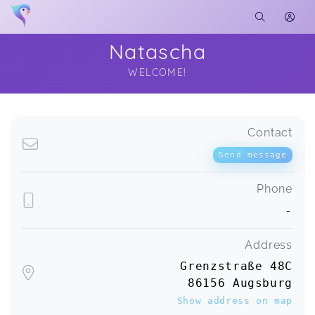
Natascha
WELCOME!
Soon you will learn more about me here...
Contact
Send message
Phone
-
Address
Grenzstraße 48C
86156 Augsburg
Show address on map