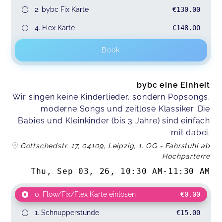
2. bybc Fix Karte
€130.00
4. Flex Karte
€148.00
Book
bybc eine Einheit
Wir singen keine Kinderlieder, sondern Popsongs.
moderne Songs und zeitlose Klassiker. Die
Babies und Kleinkinder (bis 3 Jahre) sind einfach
mit dabei.
Gottschedstr. 17, 04109, Leipzig, 1. OG - Fahrstuhl ab
Hochparterre
Thu, Sep 03, 26
,
10:30 AM
-
11:30 AM
0. Flow/Fix/Flex Karte einlösen
€0.00
1. Schnupperstunde
€15.00