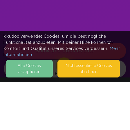
kikudoo verwendet Cookies, um die bestmögliche
Funktionalität anzubieten. Mit deiner Hilfe können wir
Komfort und Qualität unseres Services verbessern.
Mehr
Show and book events
Informationen
Alle Cookies
Nicht­essentielle Cookies
akzeptieren
ablehnen
EVENTS
KONTAKT
Nataschas Klangraum
GOTTSCHEDSTRASSE 17
04109 LEIPZIG
SEITEN