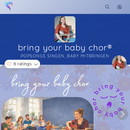
bring your baby chor®
POPSONGS SINGEN, BABY MITBRINGEN
6 ratings
Soon you will learn more about me here...
Nora,
Feb 13
Wunderbare Stimmung und Atmosphäre. Die
Kinder waren begeistert und Nataschas schöne
Stimme und herzliche Art brachten durchgehend
positive Vibes :-) gern wieder
Franziska,
Jan 15