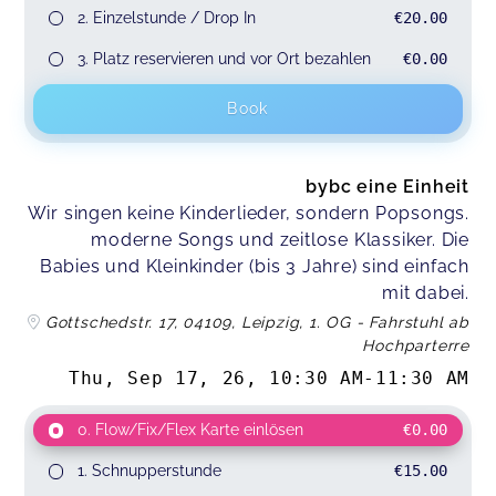
2. Einzelstunde / Drop In
€20.00
3. Platz reservieren und vor Ort bezahlen
€0.00
Book
bybc eine Einheit
Wir singen keine Kinderlieder, sondern Popsongs.
moderne Songs und zeitlose Klassiker. Die
Babies und Kleinkinder (bis 3 Jahre) sind einfach
mit dabei.
Gottschedstr. 17, 04109, Leipzig, 1. OG - Fahrstuhl ab
Hochparterre
Thu, Sep 17, 26
,
10:30 AM
-
11:30 AM
0. Flow/Fix/Flex Karte einlösen
€0.00
1. Schnupperstunde
€15.00