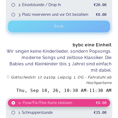
2. Einzelstunde / Drop In
€20.00
3. Platz reservieren und vor Ort bezahlen
€0.00
Book
bybc eine Einheit
Wir singen keine Kinderlieder, sondern Popsongs.
moderne Songs und zeitlose Klassiker. Die
Babies und Kleinkinder (bis 3 Jahre) sind einfach
mit dabei.
Gottschedstr. 17, 04109, Leipzig, 1. OG - Fahrstuhl ab
Hochparterre
Thu, Sep 10, 26
,
10:30 AM
-
11:30 AM
0. Flow/Fix/Flex Karte einlösen
€0.00
1. Schnupperstunde
€15.00