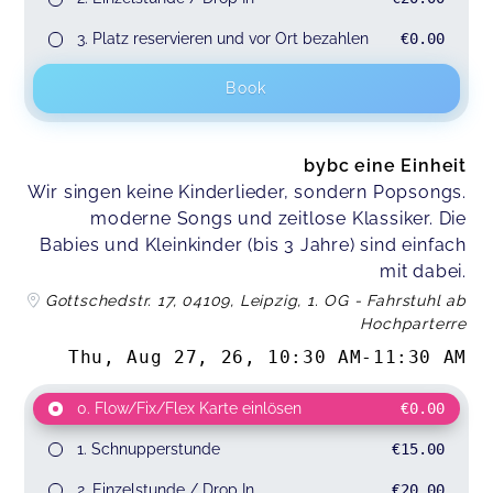
3. Platz reservieren und vor Ort bezahlen
€0.00
Book
bybc eine Einheit
Wir singen keine Kinderlieder, sondern Popsongs.
moderne Songs und zeitlose Klassiker. Die
Babies und Kleinkinder (bis 3 Jahre) sind einfach
mit dabei.
Gottschedstr. 17, 04109, Leipzig, 1. OG - Fahrstuhl ab
Hochparterre
Thu, Aug 27, 26
,
10:30 AM
-
11:30 AM
0. Flow/Fix/Flex Karte einlösen
€0.00
1. Schnupperstunde
€15.00
2. Einzelstunde / Drop In
€20.00