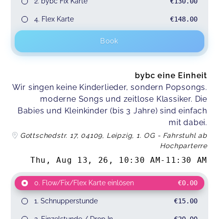
2. bybc Fix Karte
€130.00
4. Flex Karte
€148.00
Book
bybc eine Einheit
Wir singen keine Kinderlieder, sondern Popsongs.
moderne Songs und zeitlose Klassiker. Die
Babies und Kleinkinder (bis 3 Jahre) sind einfach
mit dabei.
Gottschedstr. 17, 04109, Leipzig, 1. OG - Fahrstuhl ab
Hochparterre
Thu, Aug 13, 26
,
10:30 AM
-
11:30 AM
0. Flow/Fix/Flex Karte einlösen
€0.00
1. Schnupperstunde
€15.00