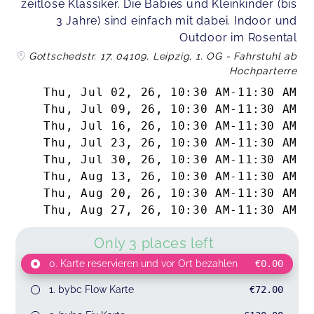
zeitlose Klassiker. Die Babies und Kleinkinder (bis
3 Jahre) sind einfach mit dabei. Indoor und
Outdoor im Rosental
Gottschedstr. 17, 04109, Leipzig, 1. OG - Fahrstuhl ab
Hochparterre
Thu, Jul 02, 26
,
10:30 AM
-
11:30 AM
Thu, Jul 09, 26
,
10:30 AM
-
11:30 AM
Thu, Jul 16, 26
,
10:30 AM
-
11:30 AM
Thu, Jul 23, 26
,
10:30 AM
-
11:30 AM
Thu, Jul 30, 26
,
10:30 AM
-
11:30 AM
Thu, Aug 13, 26
,
10:30 AM
-
11:30 AM
Thu, Aug 20, 26
,
10:30 AM
-
11:30 AM
Thu, Aug 27, 26
,
10:30 AM
-
11:30 AM
Only 3 places left
0. Karte reservieren und vor Ort bezahlen
€0.00
1. bybc Flow Karte
€72.00