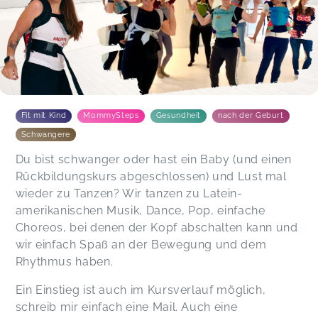
Fit mit Kind
MommySteps
Gesundheit
nach der Geburt
Schwangere
Du bist schwanger oder hast ein Baby (und einen
Rückbildungskurs abgeschlossen) und Lust mal
wieder zu Tanzen? Wir tanzen zu Latein-
amerikanischen Musik, Dance, Pop, einfache
Choreos, bei denen der Kopf abschalten kann und
wir einfach Spaß an der Bewegung und dem
Rhythmus haben.
Ein Einstieg ist auch im Kursverlauf möglich,
schreib mir einfach eine Mail. Auch eine