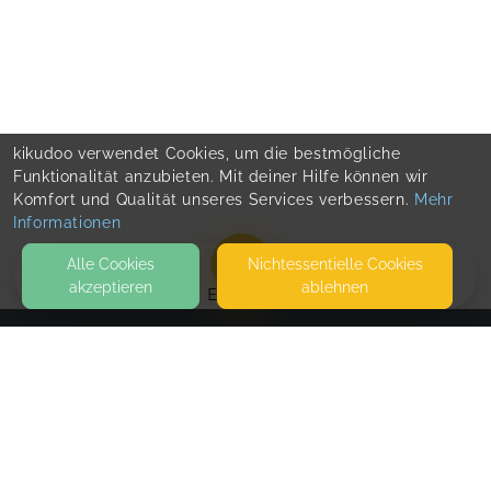
kikudoo verwendet Cookies, um die bestmögliche
Funktionalität anzubieten. Mit deiner Hilfe können wir
Komfort und Qualität unseres Services verbessern.
Mehr
Informationen
Alle Cookies
Nicht­essentielle Cookies
akzeptieren
ablehnen
EVENTS
KONTAKT
Nathalie Süß
AM KUHBERG 17
38550 ISENBÜTTEL