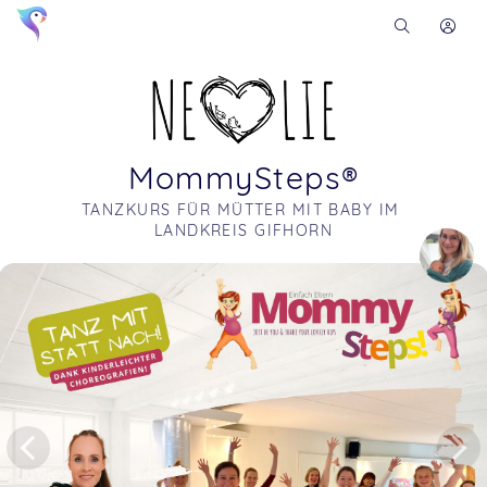
MommySteps®
TANZKURS FÜR MÜTTER MIT BABY IM 
LANDKREIS GIFHORN
Soon you will learn more about me here...