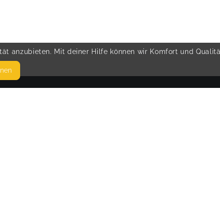
ät anzubieten. Mit deiner Hilfe können wir Komfort und Qualit
hnen
SEITEN
© 
WEITERFÜHRENDE LINKS
FAQ
Blog
Imprint
Withdrawal form
terms and conditions from kikudoo
Privacy policy of kikudoo
Disclaimer