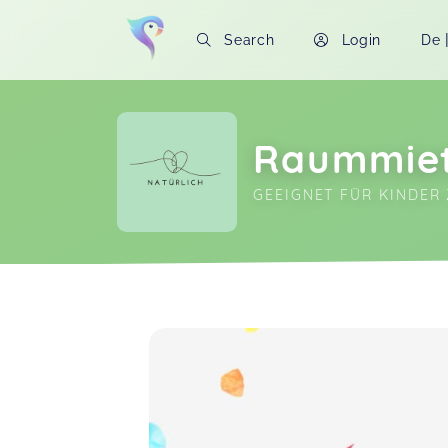
Search
Login
De
Raummiet
GEEIGNET FÜR KINDER 
Soon you will learn more about me here..