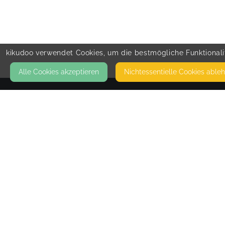
kikudoo verwendet Cookies, um die bestmögliche Funktionalit
Alle Cookies akzeptieren
Nicht­essentielle Cookies able
KONTAKT
Natürlich
VIEHMARKT 1
92224 AMBERG