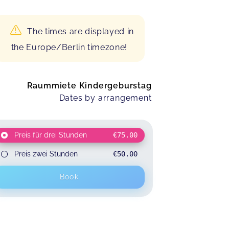
The times are displayed in
the Europe/Berlin timezone!
Raummiete Kindergeburstag
Dates by arrangement
Preis für drei Stunden
€75.00
Preis zwei Stunden
€50.00
Book