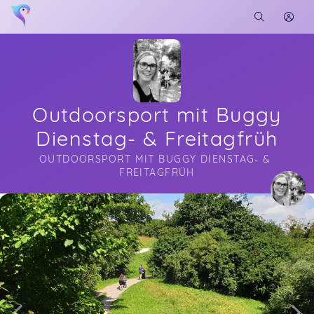
Outdoorsport mit Buggy
Dienstag- & Freitagfrüh
OUTDOORSPORT MIT BUGGY DIENSTAG- & 
FREITAGFRÜH
Soon you will learn more about me here...