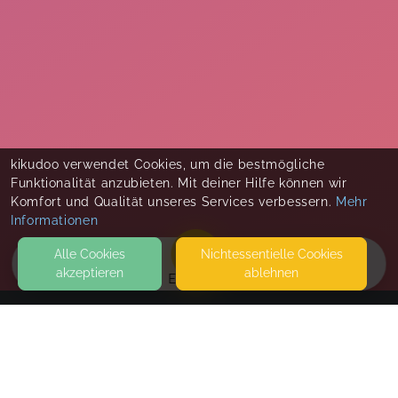
kikudoo verwendet Cookies, um die bestmögliche
Funktionalität anzubieten. Mit deiner Hilfe können wir
Komfort und Qualität unseres Services verbessern.
Mehr
Informationen
Alle Cookies
Nicht­essentielle Cookies
akzeptieren
ablehnen
EVENTS
KONTAKT
Natur FIT Pur
85221 DACHAU