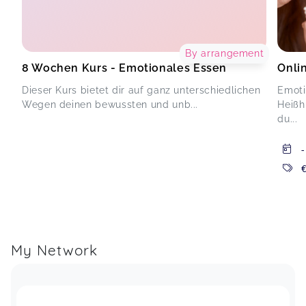
By arrangement
8 Wochen Kurs - Emotionales Essen
Onli
Dieser Kurs bietet dir auf ganz unterschiedlichen
Emoti
Wegen deinen bewussten und unb...
Heißh
du...
-
My Network