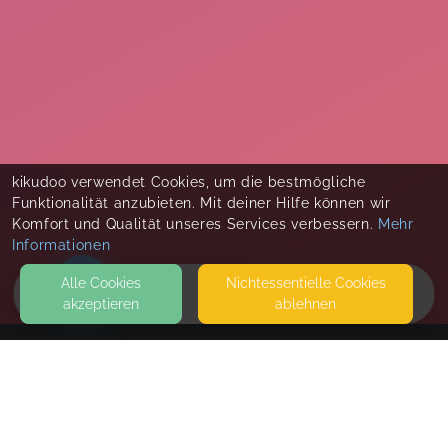
kikudoo verwendet Cookies, um die bestmögliche
Funktionalität anzubieten. Mit deiner Hilfe können wir
Komfort und Qualität unseres Services verbessern.
Mehr
Informationen
Alle Cookies
Nicht­essentielle Cookies
akzeptieren
ablehnen
HOME
KONTAKT
Naturheilpraxis Sybille Tremel
MOZARTSTRASSE 23A