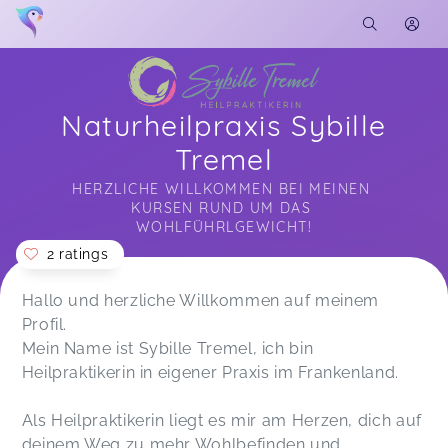
Naturheilpraxis Sybille
Tremel
HERZLICHE WILLKOMMEN BEI MEINEN 
KURSEN RUND UM DAS 
WOHLFÜHRLGEWICHT!
2 ratings
Soon you will learn more about me here...
Hallo und herzliche Willkommen auf meinem
Profil.
Mein Name ist Sybille Tremel, ich bin
Heilpraktikerin in eigener Praxis im Frankenland.
Als Heilpraktikerin liegt es mir am Herzen, dich auf
deinem Weg zu mehr Wohlbefinden und