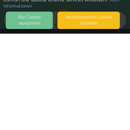
Komfort und Qualität unseres Services verbessern.
Mehr
Informationen
Alle Cookies
Nicht­essentielle Cookies
akzeptieren
ablehnen
EVENTS
KONTAKT
natürlich baby
SALINE 5
74177 BAD FRIEDRICHSHALL
SEITEN
WEITERFÜHRENDE LINKS
FAQ
Blog
Imprint
Withdrawal form
terms and conditions from kikudoo