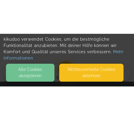
kikudoo verwendet Cookies, um die bestmögliche
Funktionalität anzubieten. Mit deiner Hilfe können wir
Komfort und Qualität unseres Services verbessern.
Mehr
Informationen
Alle Cookies
Nicht­essentielle Cookies
akzeptieren
ablehnen
EVENTS
KONTAKT
Natürlich Frau! Julia Reifenrath
HILGENSTOCK 31
51580 REICHSHOF
LÜTTEMICKER WEG 1A