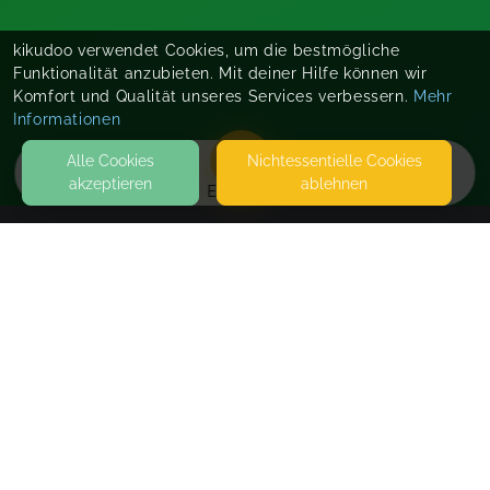
kikudoo verwendet Cookies, um die bestmögliche
Funktionalität anzubieten. Mit deiner Hilfe können wir
Komfort und Qualität unseres Services verbessern.
Mehr
Informationen
Alle Cookies
Nicht­essentielle Cookies
akzeptieren
ablehnen
EVENTS
KONTAKT
natürlich geliebt
SPITALSTRASSE 94
79539 LÖRRACH
SEITEN
WEITERFÜHRENDE LINKS
FAQ