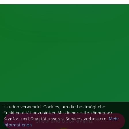
kikudoo verwendet Cookies, um die bestmögliche
Funktionalität anzubieten. Mit deiner Hilfe können wir
Komfort und Qualität unseres Services verbessern.
Mehr
Show and book events
Informationen