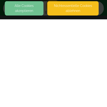
Alle Cookies
Nicht­essentielle Cookies
akzeptieren
ablehnen
EVENTS
KONTAKT
natürlich geliebt
SPITALSTRASSE 94
79539 LÖRRACH
SEITEN
Beikost Einführung
WEITERFÜHRENDE LINKS
Der Termin wird nach der Buchung vereinbart. Bei
Hausbesuchen außerhalb Lörrachs kann eine
FAQ
zusätzliche Fahrtkosten Pauschale anfallen.
Blog
Imprint
Withdrawal form
Only one place left
terms and conditions from provider
Beratung 60 min
€80.00
terms and conditions from kikudoo
Kurzberatung
€40.00
Privacy policy of provider