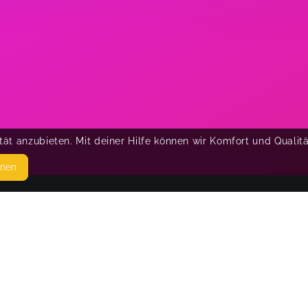
ät anzubieten. Mit deiner Hilfe können wir Komfort und Qualit
hnen
SEITEN
© 
WEITERFÜHRENDE LINKS
FAQ
Blog
Imprint
Withdrawal form