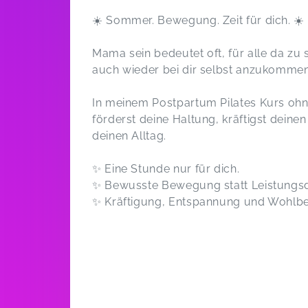
☀️ Sommer. Bewegung. Zeit für dich. ☀️
Mama sein bedeutet oft, für alle da zu
auch wieder bei dir selbst anzukommen
In meinem Postpartum Pilates Kurs ohne
förderst deine Haltung, kräftigst dein
deinen Alltag.
✨ Eine Stunde nur für dich.
✨ Bewusste Bewegung statt Leistungs
✨ Kräftigung, Entspannung und Wohlbe