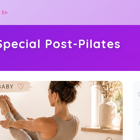
|
En
ecial Post-Pilates
.