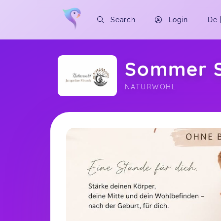
Search
Login
De
Sommer Sp
NATURWOHL
Soon you will learn more about me here..