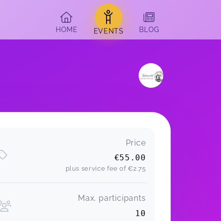
HOME
BLOG
EVENTS
Price
€55.00
plus service fee of
€2.75
Max. participants
10