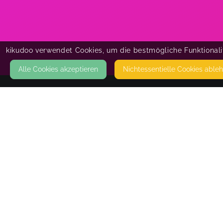
kikudoo verwendet Cookies, um die bestmögliche Funktionalit
Alle Cookies akzeptieren
Nicht­essentielle Cookies able
KONTAKT
Naturwohl
ULHAUS 38
52379 LANGERWEHE