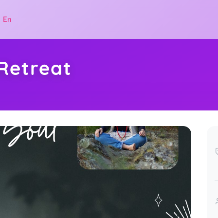
|
En
Retreat
.