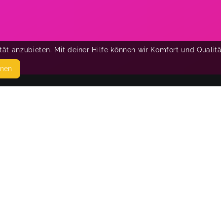
ät anzubieten. Mit deiner Hilfe können wir Komfort und Qualit
hnen
SEITEN
© 
WEITERFÜHRENDE LINKS
FAQ
Blog
Imprint
Withdrawal form
terms and conditions from provider
terms and conditions from kikudoo
Privacy policy of provider
Privacy policy of kikudoo