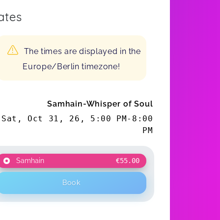
ates
The times are displayed in the
Europe/Berlin timezone!
Samhain-Whisper of Soul
Sat, Oct 31, 26
,
5:00 PM
-
8:00
PM
Samhain
€55.00
Book