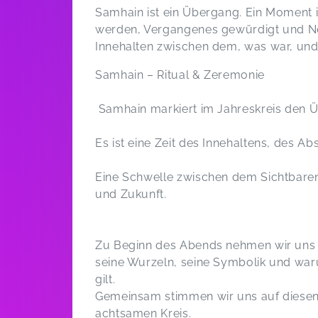
Samhain ist ein Übergang. Ein Moment i
werden, Vergangenes gewürdigt und Ne
Innehalten zwischen dem, was war, u
Samhain – Ritual & Zeremonie
Samhain markiert im Jahreskreis den Ü
Es ist eine Zeit des Innehaltens, des 
Eine Schwelle zwischen dem Sichtbare
und Zukunft.
Zu Beginn des Abends nehmen wir uns 
seine Wurzeln, seine Symbolik und warum
gilt.
Gemeinsam stimmen wir uns auf diesen
achtsamen Kreis.