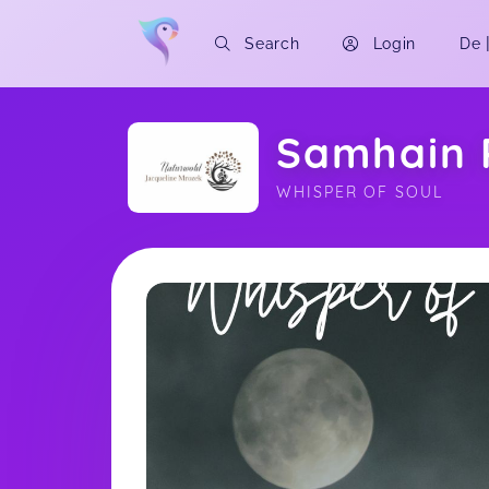
Search
Login
De
Samhain 
WHISPER OF SOUL
Soon you will learn more about me here..