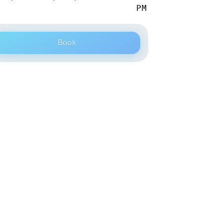
PM
Book