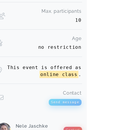
Max. participants
10
Age
no restriction
This event is offered as
online class
.
Contact
Send message
Nele Jaschke
Contact