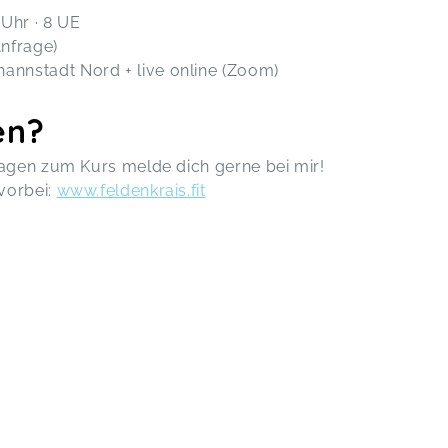
Uhr · 8 UE
nfrage)
annstadt Nord + live online (Zoom)
en?
ragen zum Kurs melde dich gerne bei mir!
vorbei:
www.feldenkrais.fit