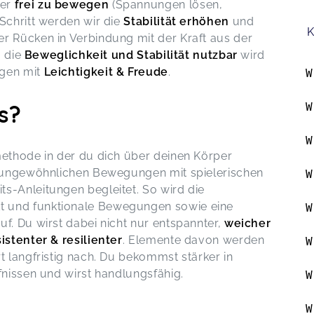
der
frei zu bewegen
(Spannungen lösen,
Schritt werden wir die
Stabilität erhöhen
und
K
r Rücken in Verbindung mit der Kraft aus der
, die
Beweglichkeit und Stabilität nutzbar
wird
ngen mit
Leichtigkeit & Freude
.
W
W
s?
W
methode in der du dich über deinen Körper
ft ungewöhnlichen Bewegungen mit spielerischen
W
s-Anleitungen begleitet. So wird die
 und funktionale Bewegungen sowie eine
W
f. Du wirst dabei nicht nur entspannter,
weicher
istenter & resilienter
. Elemente davon werden
W
t langfristig nach. Du bekommst stärker in
fnissen und wirst handlungsfähig.
W
W