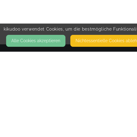
kikudoo verwendet Cookies, um die bestmögliche Funktionalit
Alle Cookies akzeptieren
Nicht­essentielle Cookies able
KONTAKT
Nele Jaschke | Feldenkrais Praxis Dresde
& Online
ARNOLDSTRASSE 16
01307 DRESDEN