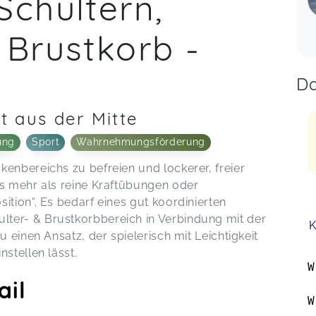
Schultern,
 Brustkorb -
Da
ät aus der Mitte
ung
Sport
Wahrnehmungsförderung
enbereichs zu befreien und lockerer, freier
es mehr als reine Kraftübungen oder
ition“. Es bedarf eines gut koordinierten
ter- & Brustkorbbereich in Verbindung mit der
K
u einen Ansatz, der spielerisch mit Leichtigkeit
stellen lässt.
W
ail
W