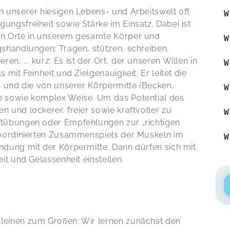
n unserer hiesigen Lebens- und Arbeitswelt oft
W
ungsfreiheit sowie Stärke im Einsatz. Dabei ist
ten Orte in unserem gesamte Körper und
W
gshandlungen: Tragen, stützen, schreiben,
n, ... kurz: Es ist der Ort, der unseren Willen in
W
 mit Feinheit und Zielgenauigkeit. Er leitet die
en und die von unserer Körpermitte (Becken,
W
le sowie komplex Weise. Um das Potential des
n und lockerer, freier sowie kraftvoller zu
W
aftübungen oder Empfehlungen zur „richtigen
 koordinierten Zusammenspiels der Muskeln im
W
indung mit der Körpermitte. Dann dürfen sich mit
eit und Gelassenheit einstellen.
Kleinen zum Großen: Wir lernen zunächst den