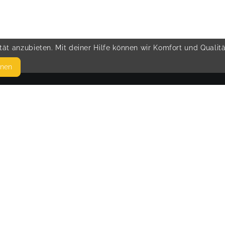
ät anzubieten. Mit deiner Hilfe können wir Komfort und Qualit
hnen
SEITEN
© 
WEITERFÜHRENDE LINKS
n
FAQ
Blog
Imprint
Withdrawal form
terms and conditions from kikudoo
Privacy policy of kikudoo
Disclaimer