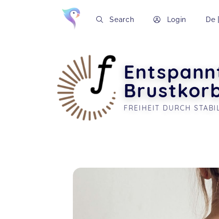
Search
Login
De
Entspannt
Brustkorb
FREIHEIT DURCH STABI
Soon you will learn more about me here..