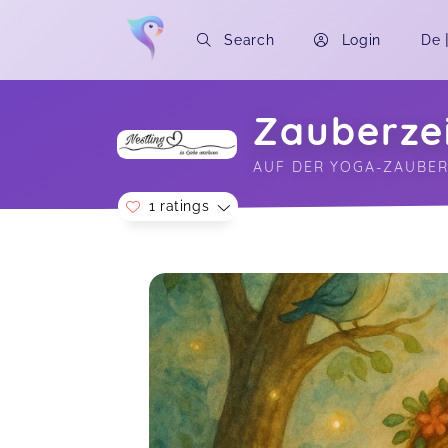
Search
Login
De
Zauberze
AUF DER YOGA-ZAUBER
1 ratings
Soon you will learn more about me here..
Sehr liebevoll und kindgerecht. Mein
Sohn hat sich sehr wohl gefühlt
Jana,
N