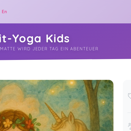
|
En
it-Yoga Kids
MATTE WIRD JEDER TAG EIN ABENTEUER
.
ov 30