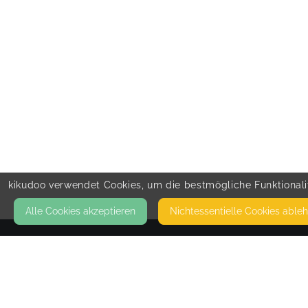
kikudoo verwendet Cookies, um die bestmögliche Funktionalit
Alle Cookies akzeptieren
Nicht­essentielle Cookies able
KONTAKT
Nestling-in Liebe wachsen
BLUMENAUER STRASSE 59