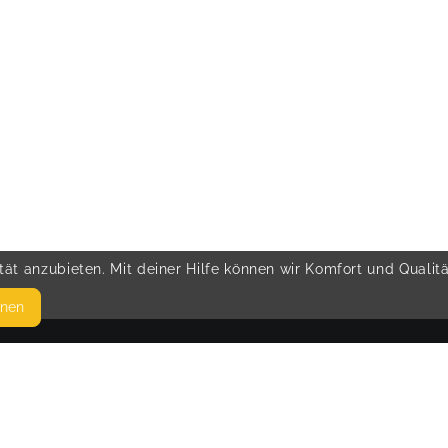
ät anzubieten. Mit deiner Hilfe können wir Komfort und Qualit
hnen
SEITEN
© 
WEITERFÜHRENDE LINKS
FAQ