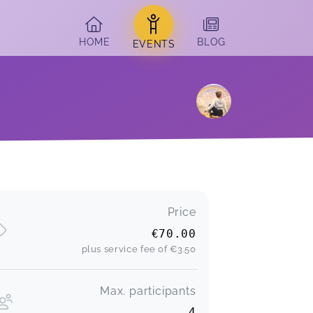
HOME
BLOG
EVENTS
Price
€70.00
plus service fee of
€3.50
Max. participants
4