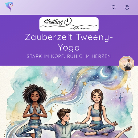
Zauberzeit Tweeny-
Yoga
STARK IM KOPF. RUHIG IM HERZEN
Soon you will learn more about me here...