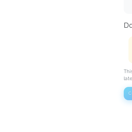
Da
Thi
lat
C