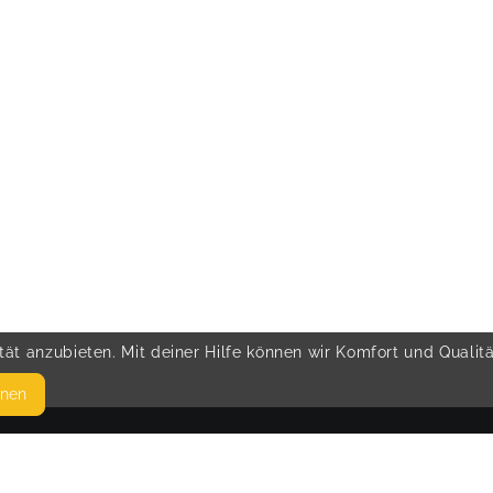
ät anzubieten. Mit deiner Hilfe können wir Komfort und Qualit
hnen
SEITEN
© 
WEITERFÜHRENDE LINKS