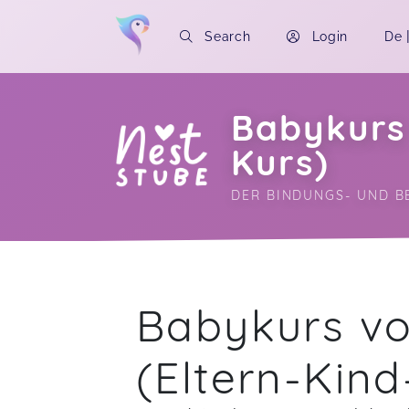
Search
Login
De
Babykurs 
Kurs)
DER BINDUNGS- UND B
Soon you will learn more about me here..
Babykurs vo
(Eltern-Kind