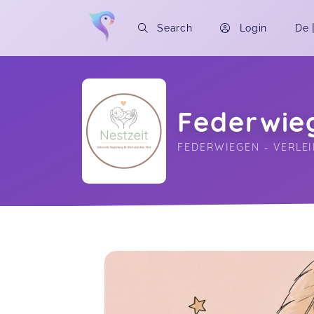
Search
Login
De
Federwieg
FEDERWIEGEN - VERLE
Soon you will learn more about me here..