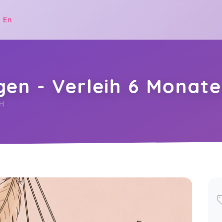
|
En
en - Verleih 6 Monate
IH
.