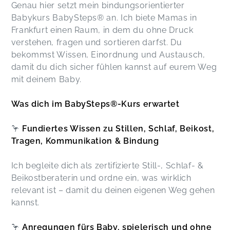
Dmitrij,
Dec 20
Genau hier setzt mein bindungsorientierter
Babykurs BabySteps® an. Ich biete Mamas in
Frankfurt einen Raum, in dem du ohne Druck
Ich würde den Kurs von Ute absolut
verstehen, fragen und sortieren darfst. Du
weiterempfehlen und bin total froh ihn gemacht
bekommst Wissen, Einordnung und Austausch,
zu haben !! Ute hat eine sehr emphatische Art
damit du dich sicher fühlen kannst auf eurem Weg
den Kurs zu leiten. Ich fand die Themen mega
mit deinem Baby.
spannend um „out of the box“ zu denken und für
die Kleinen hatte Ute auch immer sehr liebevoll
den Raum hergerichtet:) außerdem gibt es viele
Was dich im BabySteps®-Kurs erwartet
kleine Details auf die ihr euch freuen dürft und es
gab Lebkuchen als Leckerei für die Mamies 😜
🦩
Fundiertes Wissen zu Stillen, Schlaf, Beikost,
Louisa,
Dec 19
Tragen, Kommunikation & Bindung
Vielen Dank für die tolle Kursgestaltung liebe
Ich begleite dich als zertifizierte Still-, Schlaf- &
Ute! Wir haben uns sehr wohl gefühlt, konnten
Beikostberaterin und ordne ein, was wirklich
viele neue Anregungen entdecken ich habe
relevant ist – damit du deinen eigenen Weg gehen
gelernt, souveräner mit Herausforderungen im
kannst.
Babyaltag umzugehen. Danke für die tolle
Begleitung in den letzten Wochen <3
🦩
Anregungen fürs Baby, spielerisch und ohne
Eva,
Dec 06