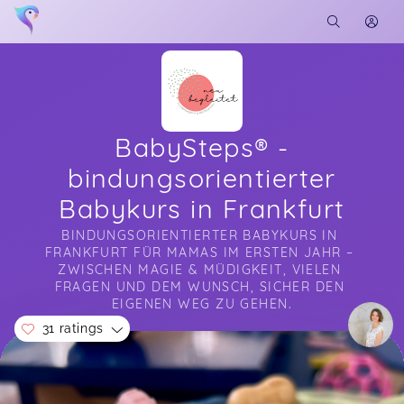
BabySteps® -
bindungsorientierter
Babykurs in Frankfurt
BINDUNGSORIENTIERTER BABYKURS IN 
FRANKFURT FÜR MAMAS IM ERSTEN JAHR – 
ZWISCHEN MAGIE & MÜDIGKEIT, VIELEN 
FRAGEN UND DEM WUNSCH, SICHER DEN 
EIGENEN WEG ZU GEHEN.
31 ratings
Soon you will learn more about me here...
Wir hatten unseren ersten BabySteps Kurs bei
Ute und es war wirklich super. Die Kombination