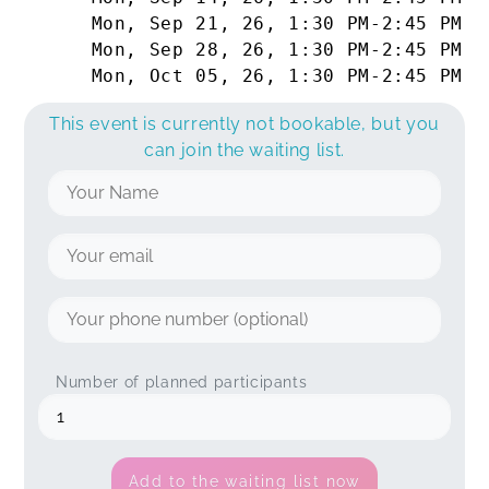
Mon, Sep 21, 26
,
1:30 PM
-
2:45 PM
Mon, Sep 28, 26
,
1:30 PM
-
2:45 PM
Gabriela,
Dec 19
Mon, Oct 05, 26
,
1:30 PM
-
2:45 PM
This event is currently not bookable, but you
Iris,
Jul 28
can join the waiting list.
Monica,
Apr 01
Hanna,
Apr 01
Number of planned participants
Add to the waiting list now