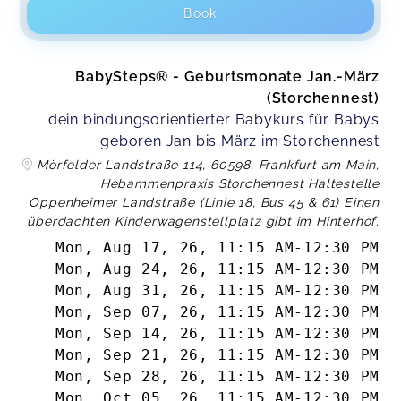
Vielen lieben Dank ❤️ Juna & ich hatten
Book
wertvollen Input, Austausch und vor allem eine
gute Zeit. Angelika
Angelika,
Jul 30
BabySteps® - Geburtsmonate Jan.-März
(Storchennest)
dein bindungsorientierter Babykurs für Babys
Tatjana,
Jul 30
geboren Jan bis März im Storchennest
Mörfelder Landstraße 114, 60598, Frankfurt am Main,
Hebammenpraxis Storchennest Haltestelle
Schöne Umgebung für die Babys zum spielen
Oppenheimer Landstraße (Linie 18, Bus 45 & 61) Einen
und inhaltlich hilfreich für die Eltern. Sie ist Up to
überdachten Kinderwagenstellplatz gibt im Hinterhof.
Date mit ihrem Angebot
Anette,
Jul 27
Mon, Aug 17, 26
,
11:15 AM
-
12:30 PM
Mon, Aug 24, 26
,
11:15 AM
-
12:30 PM
Mon, Aug 31, 26
,
11:15 AM
-
12:30 PM
Mon, Sep 07, 26
,
11:15 AM
-
12:30 PM
Margarethe,
Jul 27
Mon, Sep 14, 26
,
11:15 AM
-
12:30 PM
Mon, Sep 21, 26
,
11:15 AM
-
12:30 PM
Mon, Sep 28, 26
,
11:15 AM
-
12:30 PM
Laura,
Apr 01
Mon, Oct 05, 26
,
11:15 AM
-
12:30 PM