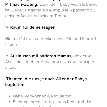
Mitmach-Zwang,
wenn dein Baby wach & bereit
ist. Lieder, Fingerspiele & Impulse – passend zu
Der offene Austausch, die kreativen Spielideen
deinem Baby und seinem Tempo.
und das fundierte Fachwissen haben mich
bereichert. Vielen Dank!
🦩
Raum für deine Fragen
Franziska,
Sep 13
Hier darfst du laut denken, zweifeln und Klarheit
Vielen Dank Ute, für die liebevolle Umgebung
finden.
die du jede Woche aufs Neue für uns gestaltet
hast und die ganzen wertvollen Tipps! Wir freuen
🦩
Austausch mit anderen Mamas
, die gerade
uns auf den nächsten Kurs! Liebe Grüße
Ähnliches erleben. Zusammen sind wir weniger
Ben&Julia
allein.
Julia,
Jul 01
Themen, die uns je nach Alter der Babys
Vielen Dank, liebe Ute! Der Kurs war toll. Er hat
begleiten
meinem Sohn und mir viel Freude bereitet und
uns wertvolle Informationen gegeben!
Nähe, Verwöhnen & Regulation
Kristin,
Jul 01
Bindungsorientierung – was bedeutet das