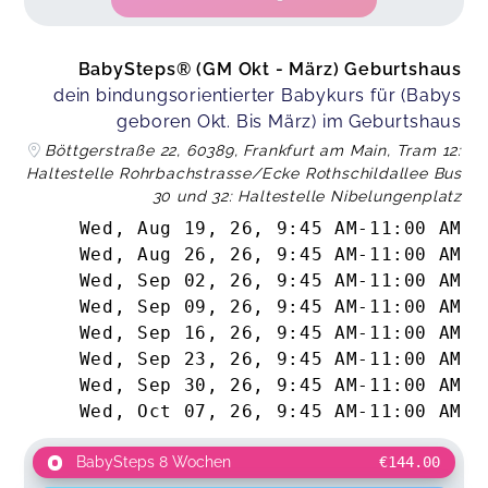
BabySteps® (GM Okt - März) Geburtshaus
dein bindungsorientierter Babykurs für (Babys
geboren Okt. Bis März) im Geburtshaus
Böttgerstraße 22, 60389, Frankfurt am Main, Tram 12:
Haltestelle Rohrbachstrasse/Ecke Rothschildallee Bus
30 und 32: Haltestelle Nibelungenplatz
Wed, Aug 19, 26
,
9:45 AM
-
11:00 AM
Wed, Aug 26, 26
,
9:45 AM
-
11:00 AM
Wed, Sep 02, 26
,
9:45 AM
-
11:00 AM
Wed, Sep 09, 26
,
9:45 AM
-
11:00 AM
Wed, Sep 16, 26
,
9:45 AM
-
11:00 AM
Wed, Sep 23, 26
,
9:45 AM
-
11:00 AM
Wed, Sep 30, 26
,
9:45 AM
-
11:00 AM
Wed, Oct 07, 26
,
9:45 AM
-
11:00 AM
BabySteps 8 Wochen
€144.00