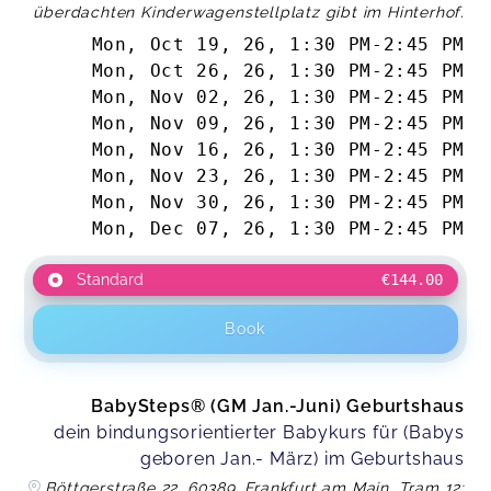
überdachten Kinderwagenstellplatz gibt im Hinterhof.
Mon, Oct 19, 26
,
1:30 PM
-
2:45 PM
Mon, Oct 26, 26
,
1:30 PM
-
2:45 PM
Mon, Nov 02, 26
,
1:30 PM
-
2:45 PM
Mon, Nov 09, 26
,
1:30 PM
-
2:45 PM
Mon, Nov 16, 26
,
1:30 PM
-
2:45 PM
Mon, Nov 23, 26
,
1:30 PM
-
2:45 PM
Mon, Nov 30, 26
,
1:30 PM
-
2:45 PM
Mon, Dec 07, 26
,
1:30 PM
-
2:45 PM
Standard
€144.00
Book
BabySteps® (GM Jan.-Juni) Geburtshaus
dein bindungsorientierter Babykurs für (Babys
geboren Jan.- März) im Geburtshaus
Böttgerstraße 22, 60389, Frankfurt am Main, Tram 12: