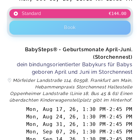
Standard
€144.00
Ich war mit allem super zufrieden und kann
diesen Kurs nur empfehlen. Vielen lieben Dank!
Sabrina,
Mar 25
Book
Absolute Empfehlung, ein Wohlfühlkurs ☺️
BabySteps® - Geburtsmonate April-Juni.
Evelyn,
Mar 12
(Storchennest)
dein bindungsorientierter Babykurs für Babys
geboren April und Juni im Storchennest
Ute weiß genau wie man müde Mamaherzen
höher schlagen lässt! In ihrem Kurs vermittelt sie
Mörfelder Landstraße 114, 60598, Frankfurt am Main,
nicht nur fundiertes Wissen, sondern gestaltet
Hebammenpraxis Storchennest Haltestelle
die Kurseinheiten auch unglaublich liebevoll. Ich
Oppenheimer Landstraße (Linie 18, Bus 45 & 61) Einen
habe mich in jeder Einheit total abgeholt gefühlt
überdachten Kinderwagenstellplatz gibt im Hinterhof.
und bin bestärkt nach Hause gegangen. Mein
Mon, Aug 17, 26
,
1:30 PM
-
2:45 PM
Baby hat die herzliche Atmosphäre genauso
Mon, Aug 24, 26
,
1:30 PM
-
2:45 PM
genossen wie ich - es war für uns beide eine sehr
Mon, Aug 31, 26
,
1:30 PM
-
2:45 PM
tolle Zeit :)
Céline,
Dec 27
Mon, Sep 07, 26
,
1:30 PM
-
2:45 PM
Mon, Sep 14, 26
,
1:30 PM
-
2:45 PM