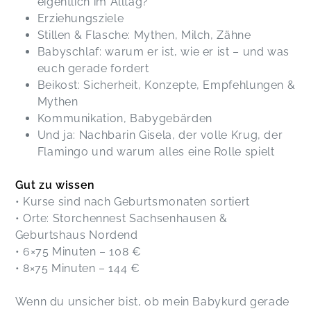
eigentlich im Alltag?
Erziehungsziele
Magdalena,
Jul 01
Stillen & Flasche: Mythen, Milch, Zähne
Babyschlaf: warum er ist, wie er ist – und was
euch gerade fordert
Liebe Ute, ich kann dir gar nicht sagen, wie
Beikost: Sicherheit, Konzepte, Empfehlungen &
schön ich es fand, wie du uns begleitet hast,
deine Impulse, deine liebevolle und offene Art!
Mythen
Es war einfach jeden Freitag sehr bereichernd
Kommunikation, Babygebärden
und hat unfassbar viel Spaß gemacht :) Schade,
Und ja: Nachbarin Gisela, der volle Krug, der
dass diese gemeisame Zeit nun schon zu Ende
Flamingo und warum alles eine Rolle spielt
ist! Wir hören uns dennoch bald wieder!
Allerliebste Grüße Meike mit schlafender Maya
Gut zu wissen
Meike,
Jun 14
• Kurse sind nach Geburtsmonaten sortiert
• Orte: Storchennest Sachsenhausen &
Ich habe am Babysteps-Kurs teilgenommen und
Geburtshaus Nordend
kann ihn absolut weiterempfehlen. Besonders gut
• 6×75 Minuten – 108 €
hat mir gefallen, dass uns jede Woche Wissen zu
• 8×75 Minuten – 144 €
aktuellen Themen rund ums Elternsein vermittelt
wurde – das war nicht nur informativ, sondern hat
Wenn du unsicher bist, ob mein Babykurd gerade
auch immer wieder neue Inspiration für den