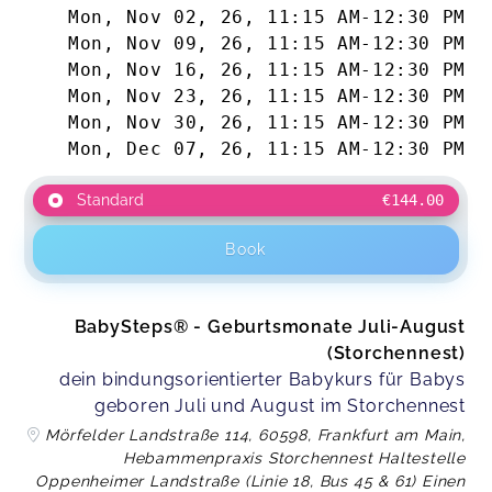
Mon, Nov 02, 26
,
11:15 AM
-
12:30 PM
Mon, Nov 09, 26
,
11:15 AM
-
12:30 PM
Mon, Nov 16, 26
,
11:15 AM
-
12:30 PM
Mon, Nov 23, 26
,
11:15 AM
-
12:30 PM
Mon, Nov 30, 26
,
11:15 AM
-
12:30 PM
Mon, Dec 07, 26
,
11:15 AM
-
12:30 PM
Standard
€144.00
Book
BabySteps® - Geburtsmonate Juli-August
(Storchennest)
dein bindungsorientierter Babykurs für Babys
geboren Juli und August im Storchennest
Mörfelder Landstraße 114, 60598, Frankfurt am Main,
Hebammenpraxis Storchennest Haltestelle
Oppenheimer Landstraße (Linie 18, Bus 45 & 61) Einen