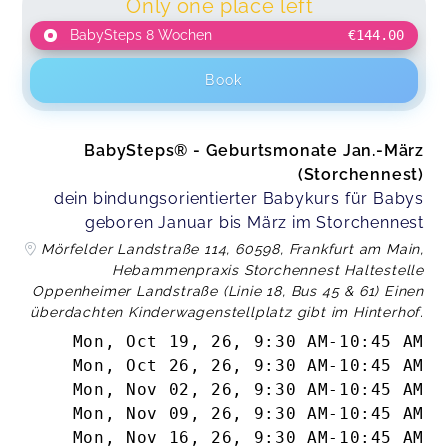
Only one place left
BabySteps 8 Wochen
€144.00
Book
BabySteps® - Geburtsmonate Jan.-März
(Storchennest)
dein bindungsorientierter Babykurs für Babys
geboren Januar bis März im Storchennest
Mörfelder Landstraße 114, 60598, Frankfurt am Main,
Hebammenpraxis Storchennest Haltestelle
Oppenheimer Landstraße (Linie 18, Bus 45 & 61) Einen
überdachten Kinderwagenstellplatz gibt im Hinterhof.
Mon, Oct 19, 26
,
9:30 AM
-
10:45 AM
Mon, Oct 26, 26
,
9:30 AM
-
10:45 AM
Mon, Nov 02, 26
,
9:30 AM
-
10:45 AM
Mon, Nov 09, 26
,
9:30 AM
-
10:45 AM
Mon, Nov 16, 26
,
9:30 AM
-
10:45 AM