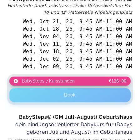
Haltestelle Rohrbachstrasse/Ecke Rothschildallee Bus
30 und 32: Haltestelle Nibelungenplatz
Wed, Oct 21, 26
,
9:45 AM
-
11:00 AM
Wed, Oct 28, 26
,
9:45 AM
-
11:00 AM
Wed, Nov 04, 26
,
9:45 AM
-
11:00 AM
Wed, Nov 11, 26
,
9:45 AM
-
11:00 AM
Wed, Nov 18, 26
,
9:45 AM
-
11:00 AM
Wed, Dec 02, 26
,
9:45 AM
-
11:00 AM
Wed, Dec 09, 26
,
9:45 AM
-
11:00 AM
BabySteps 7 Kursstunden
€126.00
Book
BabySteps® (GM Juli-August) Geburtshaus
dein bindungsorientierter Babykurs für (Babys
geboren Juli und August) im Geburtshaus