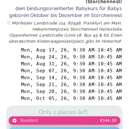
(Storchennest)
dein bindungsorientierter Babykurs für Babys
geboren Oktober bis Dezember im Storchennest
Mandy,
Mar 25
Mörfelder Landstraße 114, 60598, Frankfurt am Main,
Hebammenpraxis Storchennest Haltestelle
Oppenheimer Landstraße (Linie 18, Bus 45 & 61) Einen
überdachten Kinderwagenstellplatz gibt im Hinterhof.
Nicole,
Mar 08
Mon, Aug 17, 26
,
9:30 AM
-
10:45 AM
Mon, Aug 24, 26
,
9:30 AM
-
10:45 AM
Wir finden Babysteps ganz toll!!
Mon, Aug 31, 26
,
9:30 AM
-
10:45 AM
Sarah,
Dec 17
Mon, Sep 07, 26
,
9:30 AM
-
10:45 AM
Mon, Sep 14, 26
,
9:30 AM
-
10:45 AM
Toller Kurs, hat spaß gemacht, auch der
Mon, Sep 21, 26
,
9:30 AM
-
10:45 AM
Austausch mit anderen Müttern war sehr hilfreich
Mon, Sep 28, 26
,
9:30 AM
-
10:45 AM
und teilweise auch „tröstend“ da man nicht
Mon, Oct 05, 26
,
9:30 AM
-
10:45 AM
alleine ist mit seinen sorgen. Habe direkt den
Anschlusskurs auch gebucht.
Only 2 places left
Tanja,
Aug 11
Standard
€144.00