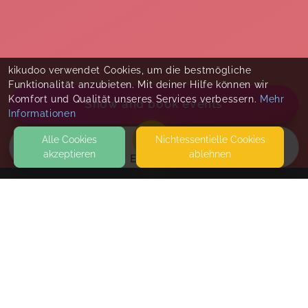
kikudoo verwendet Cookies, um die bestmögliche
Funktionalität anzubieten. Mit deiner Hilfe können wir
Komfort und Qualität unseres Services verbessern.
Mehr
Show and book events
Informationen
Alle Cookies
Nicht­essentielle Cookies
akzeptieren
ablehnen
EVENTS
KONTAKT
neu begleitet - Ute Neumann
60599 FRANKFURT
SEITEN
WEITERFÜHRENDE LINKS
BabySteps® - Geburtsmonate Okt.-Dez.