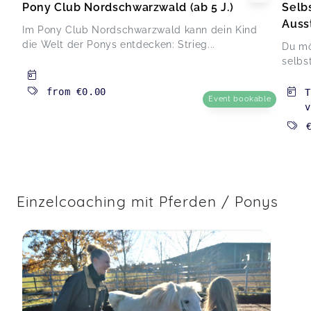
Pony Club Nordschwarzwald (ab 5 J.)
Selb
Ausst
Im Pony Club Nordschwarzwald kann dein Kind
die Welt der Ponys entdecken: Strieg...
Du mö
selbs
from
€0.00
T
Event bookable
v
Einzelcoaching mit Pferden / Ponys