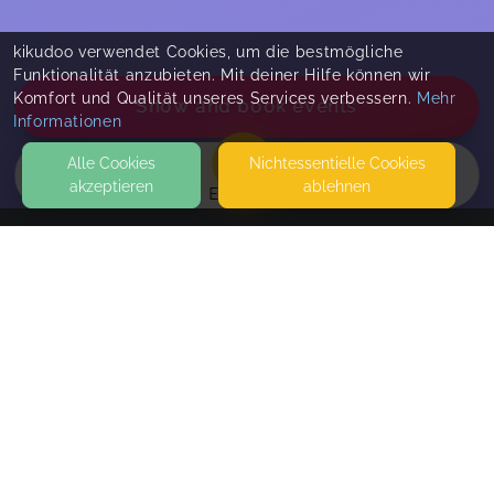
kikudoo verwendet Cookies, um die bestmögliche
Funktionalität anzubieten. Mit deiner Hilfe können wir
Komfort und Qualität unseres Services verbessern.
Mehr
Show and book events
Informationen
Alle Cookies
Nicht­essentielle Cookies
akzeptieren
ablehnen
EVENTS
KONTAKT
NICCoaching
RÖTESTRASSE 14
72221 HAITERBACH
UND IM UMKREIS VON CA. 30 KM
Kein passender Termin dabei?
SEITEN
Trage dich hier auf die Warteliste ein und bleibe
WEITERFÜHRENDE LINKS
über neue Termine auf dem Laufenden. Für
individuelle Terminabsprachen (z.B. für Gruppen)
FAQ