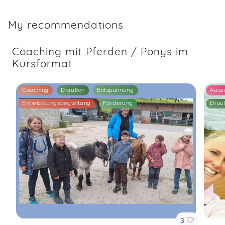
My recommendations
Coaching mit Pferden / Ponys im
Kursformat
Coaching
Draußen
Entspannung
Ausze
Entwicklungsbegleitung
Förderung
Drau
3