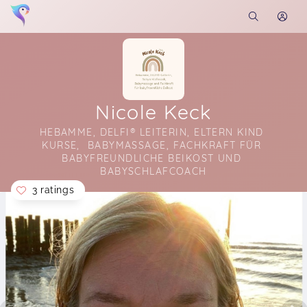
Nicole Keck
HEBAMME, DELFI® LEITERIN, ELTERN KIND 
KURSE,  BABYMASSAGE, FACHKRAFT FÜR 
BABYFREUNDLICHE BEIKOST UND 
BABYSCHLAFCOACH
3 ratings
Soon you will learn more about me here...