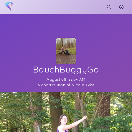
BauchBuggyGo
August 08
,
11:05 AM
A contribution of Nicole Tyka
Soon you will learn more about me here...