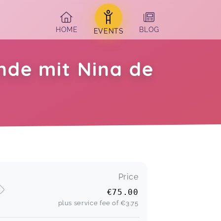
HOME
BLOG
EVENTS
nde mit Nina de
Price
€75.00
plus service fee of
€3.75