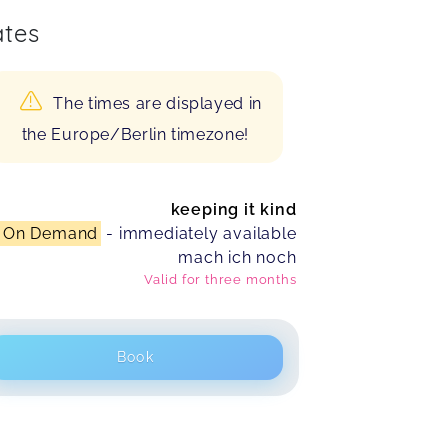
tes
The times are displayed in
the Europe/Berlin timezone!
keeping it kind
On Demand
- immediately available
mach ich noch
Valid for
three months
Book