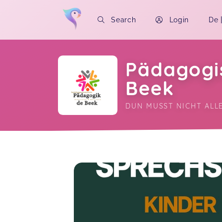
Search
Login
De
Pädagogi
Beek
DUN MUSST NICHT ALLE
Soon you will learn more about me here..