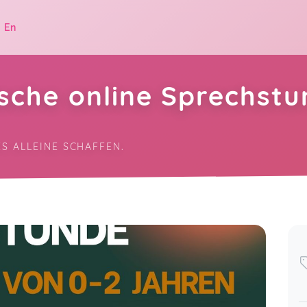
|
En
sche online Sprechstu
S ALLEINE SCHAFFEN.
.