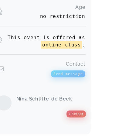
Age
no restriction
This event is offered as
online class
.
Contact
Send message
Nina Schütte-de Beek
Contact