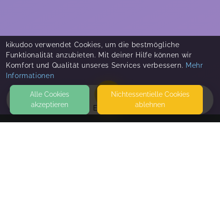
kikudoo verwendet Cookies, um die bestmögliche
Funktionalität anzubieten. Mit deiner Hilfe können wir
Komfort und Qualität unseres Services verbessern.
Mehr
Informationen
Alle Cookies
Nicht­essentielle Cookies
akzeptieren
ablehnen
EVENTS
KONTAKT
Nina Löw Elternberatung
AM ALTEN SPORTPLATZ 6
65551 LIMBURG
SEITEN
WEITERFÜHRENDE LINKS