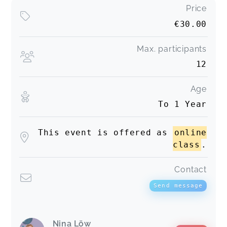
Price
€30.00
Max. participants
12
Age
To 1 Year
This event is offered as
online
class
.
Contact
Send message
Nina Löw