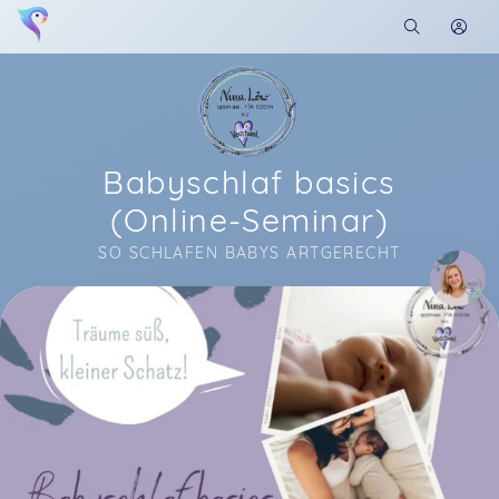
Babyschlaf basics
(Online-Seminar)
SO SCHLAFEN BABYS ARTGERECHT
Soon you will learn more about me here...