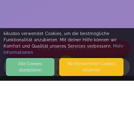
kikudoo verwendet Cookies, um die bestmögliche
Funktionalität anzubieten. Mit deiner Hilfe können wir
Komfort und Qualität unseres Services verbessern.
Mehr
Show and book events
Informationen
Alle Cookies
Nicht­essentielle Cookies
akzeptieren
ablehnen
EVENTS
KONTAKT
Nina Löw Elternberatung
AM ALTEN SPORTPLATZ 6
65551 LIMBURG
SEITEN
Babyschlaf-Coaching