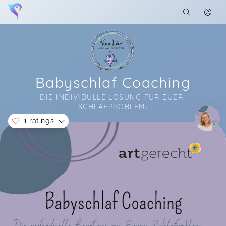
Babyschlaf Coaching
DIE INDIVIDULLE LÖSUNG FÜR EUER 
SCHLAFPROBLEM.
1 ratings
Soon you will learn more about me here...
Eine sehr kompetente und hilfreiche Beratung,
vielen Dank für die Unterstützung!
Julia,
Jan 11