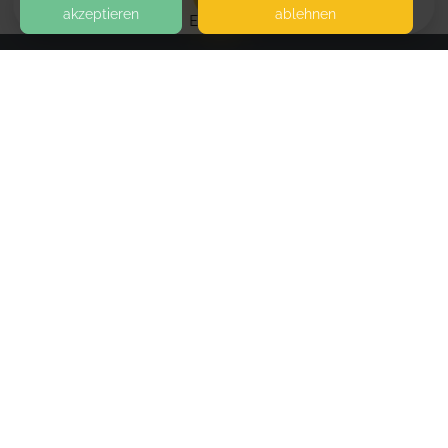
akzeptieren
ablehnen
EVENTS
KONTAKT
NP Impressumservice
WALDSTRASSE 98A
59872 MESCHEDE
SEITEN
WEITERFÜHRENDE LINKS
FAQ
Blog
Imprint
Withdrawal form
terms and conditions from provider
terms and conditions from kikudoo
Privacy policy of provider
Privacy policy of kikudoo