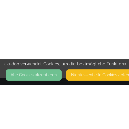
kikudoo verwendet Cookies, um die bestmögliche Funktionalit
Alle Cookies akzeptieren
Nicht­essentielle Cookies able
KONTAKT
Ohana meets motion
FRÖHNERHOF 2A
67678 MEHLINGEN