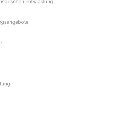
nsorischen Entwicklung
ungsangebote
te
klung