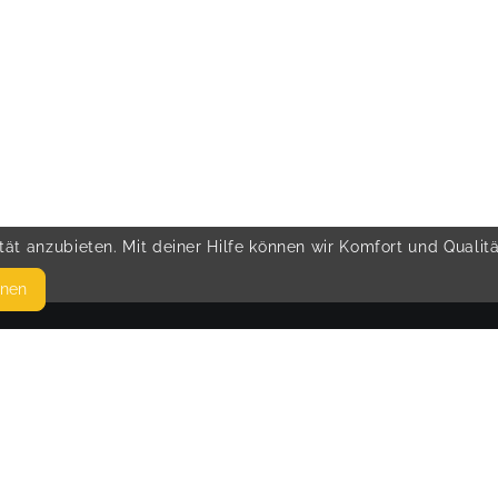
ät anzubieten. Mit deiner Hilfe können wir Komfort und Qualit
hnen
SEITEN
© 
WEITERFÜHRENDE LINKS
FAQ
Blog
Imprint