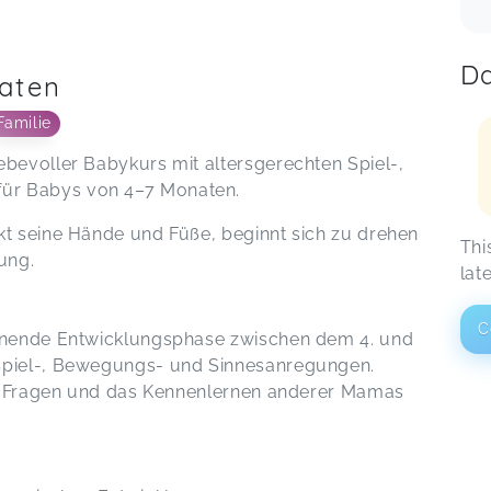
Da
aten
Familie
ebevoller Babykurs mit altersgerechten Spiel-,
ür Babys von 4–7 Monaten.
kt seine Hände und Füße, beginnt sich zu drehen
Thi
bung.
lat
C
annende Entwicklungsphase zwischen dem 4. und
 Spiel-, Bewegungs- und Sinnesanregungen.
ch, Fragen und das Kennenlernen anderer Mamas