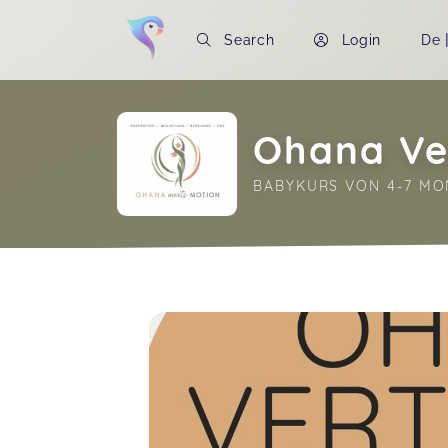
Search
Login
De
Ohana Ve
BABYKURS VON 4-7 MO
Soon you will learn more about me here..