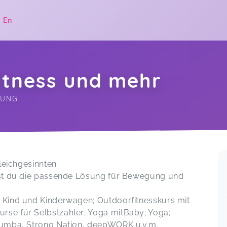
|
En
itness und mehr
GUNG
.
Gleichgesinnten
est du die passende Lösung für Bewegung und
 Kind und Kinderwagen; Outdoorfitnesskurs mit
se für Selbstzahler; Yoga mitBaby; Yoga;
Zumba, Strong Nation, deepWORK u.v.m.