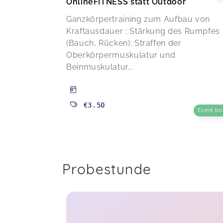
OnlineFITNESS statt Outdoor
Ganzkörpertraining zum Aufbau von
Kraftausdauer ; Stärkung des Rumpfes
(Bauch, Rücken); Straffen der
Oberkörpermuskulatur und
Beinmuskulatur...
€3.50
Event b
Probestunde