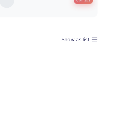
Contact
Show as list