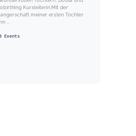
 wundervollen Töchtern, Doula und
birthing Kursleiterin.Mit der
angerschaft meiner ersten Tochter
n ...
3
Events