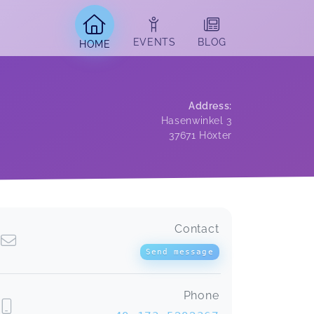
EVENTS
BLOG
HOME
Address
:
Hasenwinkel 3
37671
Höxter
Contact
Send message
Phone