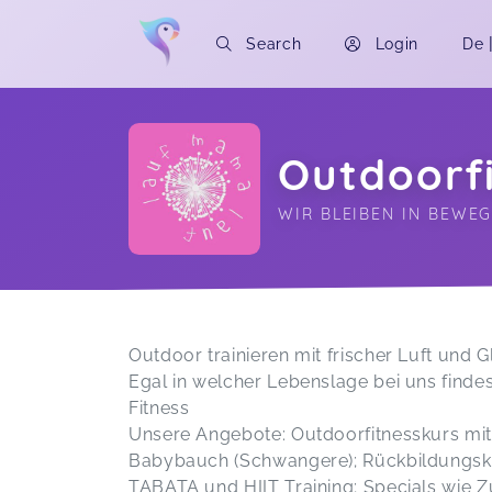
Search
Login
De
Outdoorf
WIR BLEIBEN IN BEWE
Soon you will learn more about me here..
Outdoor trainieren mit frischer Luft und 
Egal in welcher Lebenslage bei uns find
Fitness
Unsere Angebote: Outdoorfitnesskurs mit
Babybauch (Schwangere); Rückbildungskur
TABATA und HIIT Training; Specials wie 