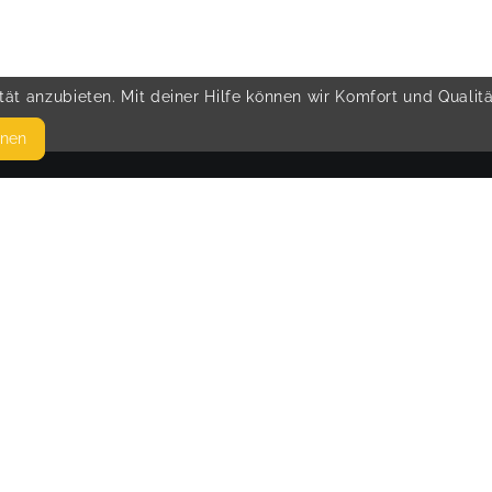
ät anzubieten. Mit deiner Hilfe können wir Komfort und Qualit
hnen
SEITEN
© 
WEITERFÜHRENDE LINKS
FAQ
Blog
Imprint
Withdrawal form
terms and conditions from kikudoo
Privacy policy of kikudoo
Disclaimer