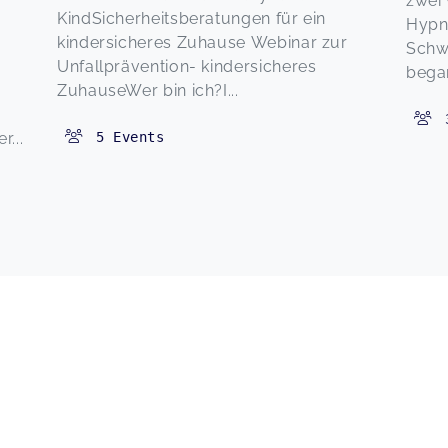
zwei
KindSicherheitsberatungen für ein
Hypno
kindersicheres Zuhause Webinar zur
Schw
Unfallprävention- kindersicheres
began
ZuhauseWer bin ich?I...
...
5
Events