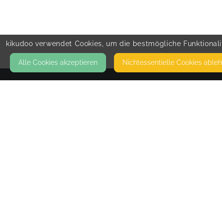
kikudoo verwendet Cookies, um die bestmögliche Funktionalit
Alle Cookies akzeptieren
Nicht­essentielle Cookies able
KONTAKT
Outdoorfitness und mehr
HASENWINKEL 3
37671 HÖXTER