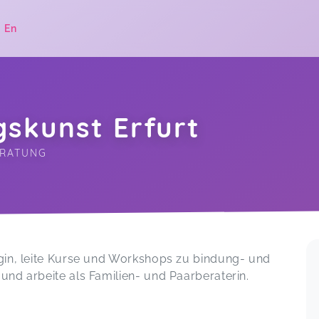
|
En
skunst Erfurt
ERATUNG
.
gin, leite Kurse und Workshops zu bindung- und
und arbeite als Familien- und Paarberaterin.