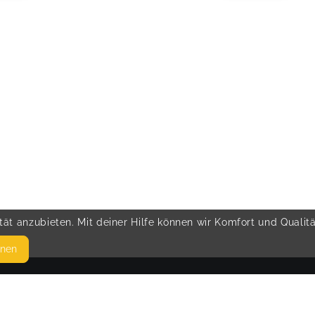
ät anzubieten. Mit deiner Hilfe können wir Komfort und Qualit
hnen
SEITEN
© 
WEITERFÜHRENDE LINKS