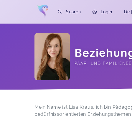
Search
Login
De
Beziehung
PAAR- UND FAMILIENB
Soon you will learn more about me here..
Mein Name ist Lisa Kraus, ich bin Pädago
bedürfnissorientierten Erziehungsthemen 