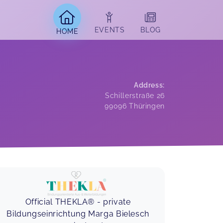
EVENTS
BLOG
HOME
Address
:
Schillerstraße 26
99096
Thüringen
Official THEKLA® - private
Bildungseinrichtung Marga Bielesch