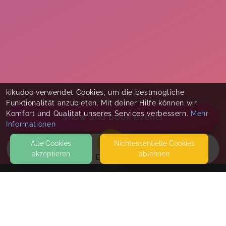
kikudoo verwendet Cookies, um die bestmögliche
Funktionalität anzubieten. Mit deiner Hilfe können wir
Komfort und Qualität unseres Services verbessern.
Mehr
Show and book events
Informationen
Alle Cookies
Nicht­essentielle Cookies
akzeptieren
ablehnen
EVENTS
KONTAKT
Beziehungskunst Erfurt
SCHILLERSTRASSE 26