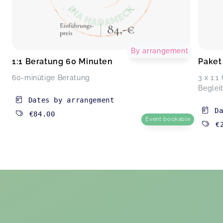
By arrangement
1:1 Beratung 60 Minuten
Paket
60-minütige Beratung
3 x 1:
Beglei
Dates by arrangement
D
€84.00
Event bookable
€