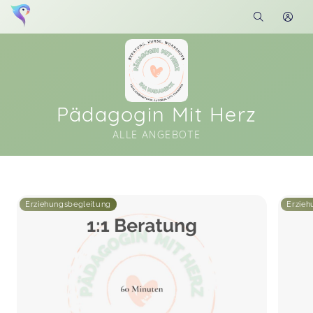
Pädagogin Mit Herz
ALLE ANGEBOTE
Soon you will learn more about me here...
Erziehungsbegleitung
Erzieh