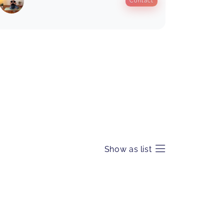
Contact
auch fülligeren Frauen Yoga
vermittelst! Herzliche Grüße,
Manuela Naglmeier
Yoga bei Vollmond (Video)
Manuela,
Nov 10
Yoga bei Vollmond (Video)
Verena,
Oct 16
Patricia hat mir eine völlig neue Art
Yoga zu machen gezeigt. Es ist der
erste Yogakurs bei dem ich mich so
Show as list
richtig wohl fühle. Durch ihre ganz
besondere innere Haltung und
Bestärkung, bin ich bereits nach
kurzer Zeit über mich hinaus
gewachsen und durfte Erfahrungen
machen, mit denen ich nie gerechnet
habe. Große Herzensempfehlung!