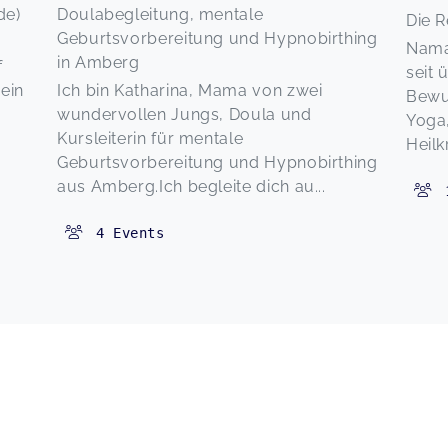
de)
Doulabegleitung, mentale
Die R
Geburtsvorbereitung und Hypnobirthing
Nama
in Amberg
f
seit 
ein
Ich bin Katharina, Mama von zwei
Bewu
wundervollen Jungs, Doula und
Yoga,
Kursleiterin für mentale
Heilkr
Geburtsvorbereitung und Hypnobirthing
aus Amberg.Ich begleite dich au...
4
Events