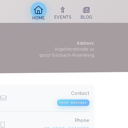
EVENTS
BLOG
HOME
Address
:
Vogelherdstraße 10
92237
Sulzbach-Rosenberg
Contact
Yoga mit Patricia
Franziska,
Jan 30
Send message
Phone
Yoga mit Patricia in Kelheim / Saal a.d. Donau