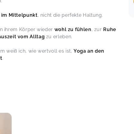
.
 im Mittelpunkt
, nicht die perfekte Haltung.
Yoga mit Patricia
Tanja,
Feb 02
 in ihrem Körper wieder
wohl zu fühlen
, zur
Ruhe
Auszeit vom Alltag
zu erleben.
Liebe Patricia, vielen Dank für die
 weiß ich, wie wertvoll es ist,
Yoga an den
tollen Online Yoga Stunden, ich
t
.
schaue/mache immer die
Aufzeichnung denn da kann ich es mir
ay 17
zeitlich einteilen und das ist perfekt.
Yoga mit Patricia
Nicole,
Jan 31
So ein toller Yogakurs! Mit 100%igem
y 02
Wohlfühlfaktor!
Yoga mit Patricia
Karen,
Jan 30