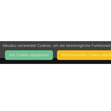
kikudoo verwendet Cookies, um die bestmögliche Funktionalit
Alle Cookies akzeptieren
Nicht­essentielle Cookies able
KONTAKT
Patricia_Baier_Yoga
VOGELHERDSTRASSE 10
92237 SULZBACH-ROSENBERG