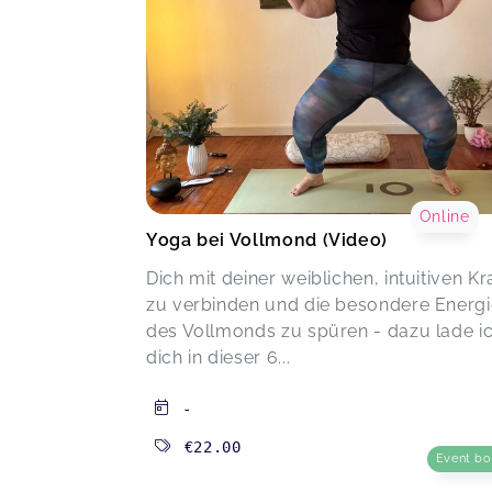
Art!! Herzensgrüße Sonja
Dein Start mit Yoga
Sonja,
M
Yoga das sich dir anpasst ABO
Monika,
Mar 03
Online
Klasse Frau, Klasse Abo, für jeden
Yoga bei Vollmond (Video)
individuell im eigenen Tempo
angepasst.
Dich mit deiner weiblichen, intuitiven Kr
Yoga das sich dir anpasst ABO
zu verbinden und die besondere Energi
Anke,
M
des Vollmonds zu spüren - dazu lade i
dich in dieser 6...
-
€22.00
Event b