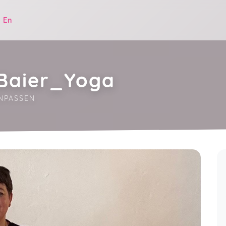
|
En
_Baier_Yoga
ANPASSEN
.
Yoga das sich dir anpasst ABO
Elke,
Mar 01
Die Yogapraxis von Patricia ist sehr
wohltuend. Im Abo finde ich Yoga zu