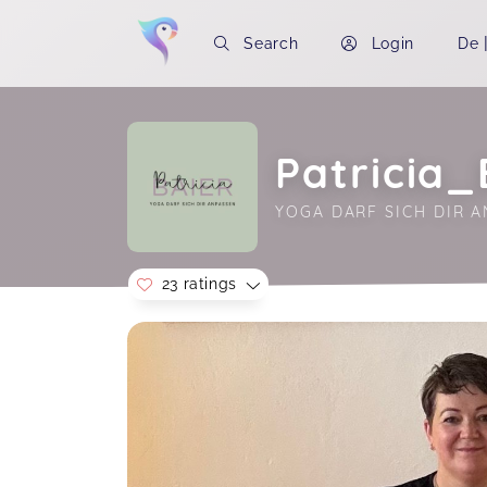
Search
Login
De
Patricia
YOGA DARF SICH DIR 
23 ratings
Soon you will learn more about me here..
Routine zu dir
Petra,
Jul 05
So ein toller Kurs von der lieben
Patricia, Yoga mit Trici macht einfach