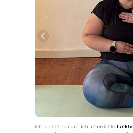
unwahrscheinlich viel Spaß und man
kann es so super für sich anpassen.
Ich liebs
Routine zu dir
Tanja,
J
Es hat mir sehr gut gefallen und
Möglichkeiten aufgezeigt, wie auch
ich einige Asanas praktizieren kann😁
bei denen ich so meine
Schwierigkeiten hatte..
Yoga das sich dir anpasst ABO
Nicole,
J
Tolle Yoga Sessions, die einen
abholen und einfach gut tun
Yoga das sich dir anpasst ABO
Inga,
J
Ich bin Patricia und ich unterrichte
funkti