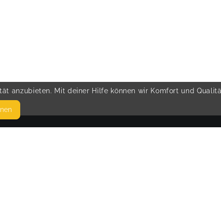
ät anzubieten. Mit deiner Hilfe können wir Komfort und Qualit
hnen
SEITEN
© 
WEITERFÜHRENDE LINKS
FAQ
Blog
Imprint
Withdrawal form
terms and conditions from provider