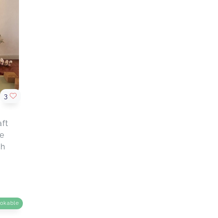
Liebe Patricia, Ich war ja absoluter
Yoga-Neuling und konnte mich aus
ar 21
mehreren Gründen sehr schwer
darauf einlassen. Deine einfühlsame,
offene und freundliche Art haben mir
sehr geholfen, sowie Deine Tipps
während der Stunde. Mir hat's super
gefallen und ich komme auf jeden
Fall wieder! Ganz liebe Grüße und
vielen Dank! Carola
3
Yoga mit Patricia in Kelheim / Saal a.d.
Donau
Carola,
Jan 30
aft
e
ar 02
ch
ookable