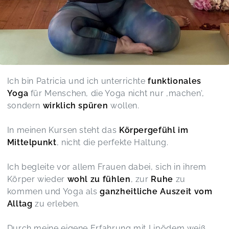
Routine zu dir
Tanja,
Jul 03
Es hat mir sehr gut gefallen und Möglichkeiten
aufgezeigt, wie auch ich einige Asanas
praktizieren kann😁 bei denen ich so meine
Schwierigkeiten hatte..
Ich bin Patricia und ich unterrichte
funktionales
Yoga das sich dir anpasst ABO
Nicole,
Jun 14
Yoga
für Menschen, die Yoga nicht nur ‚machen‘,
sondern
wirklich spüren
wollen.
Tolle Yoga Sessions, die einen abholen und
In meinen Kursen steht das
Körpergefühl im
einfach gut tun
Mittelpunkt
, nicht die perfekte Haltung.
Yoga das sich dir anpasst ABO
Inga,
Jun 07
Ich begleite vor allem Frauen dabei, sich in ihrem
Körper wieder
wohl zu fühlen
, zur
Ruhe
zu
Danke Patricia , hat so gut getan . Sobald
kommen und Yoga als
ganzheitliche Auszeit vom
Sonntag wieder eine free Stunde stattfindet , bin
Alltag
zu erleben.
ich dabei . Und sicher bald auch ein Abo . Danke
dass du mir Mut machst und auch Tools zeigst ,
und für jeden , jedes Alter , Fitness stand oder
Durch meine eigene Erfahrung mit Lipödem weiß