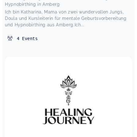
Hypnobirthing in Amberg
Ich finde es ganz wunderbar wie du auch
fülligeren Frauen Yoga vermittelst! Herzliche
Ich bin Katharina, Mama von zwei wundervollen Jungs,
Grüße, Manuela Naglmeier
Doula und Kursleiterin für mentale Geburtsvorbereitung
Yoga bei Vollmond (Video)
und Hypnobirthing aus Amberg.Ich...
Manuela,
Nov 10
4
Events
Yoga bei Vollmond (Video)
Verena,
Oct 16
Patricia hat mir eine völlig neue Art Yoga zu
machen gezeigt. Es ist der erste Yogakurs bei
dem ich mich so richtig wohl fühle. Durch ihre
ganz besondere innere Haltung und Bestärkung,
bin ich bereits nach kurzer Zeit über mich hinaus
gewachsen und durfte Erfahrungen machen, mit
denen ich nie gerechnet habe. Große
Herzensempfehlung!
Yoga bei Vollmond (Video)
Sarah,
Oct 15