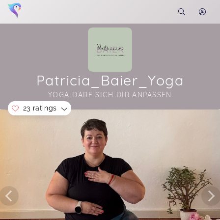
Patricia_Baier_Yoga
YOGA DARF SICH DIR ANPASSEN
23 ratings
Soon you will learn more about me here...
Routine zu dir
Petra,
Jul 05
So ein toller Kurs von der lieben Patricia, Yoga
mit Trici macht einfach unwahrscheinlich viel
Spaß und man kann es so super für sich
anpassen. Ich liebs