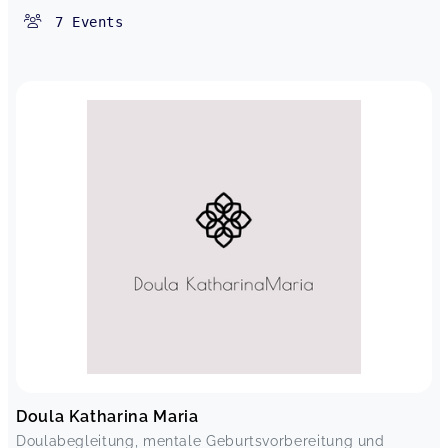
Yoga mit Patricia
Franziska,
Jan 30
7
Events
Yoga mit Patricia in Kelheim / Saal a.d. Donau
Melanie,
Jan 29
Liebe Patricia, vielen Dank für die wohltuenden
Yogastunden in meinen Räumen. Dein Unterricht
war sehr ruhig, achtsam und entspannend. Am
meisten gefallen hat mir der Bewegungsteil, in
dem wir in die verschiedenen Yoga-Positionen
(Asanas) gegangen sind und die Dehnung und
Kräftigung im Körper ganz bewusst spüren
konnten. Ich freue mich darauf, dich wieder im
Raum für Dich begrüßen zu dürfen. Namaste -
Yvonne
Yoga mit Patricia in Kelheim / Saal a.d. Donau
Yvonne,
Jan 29
Doula Katharina Maria
Doulabegleitung, mentale Geburtsvorbereitung und