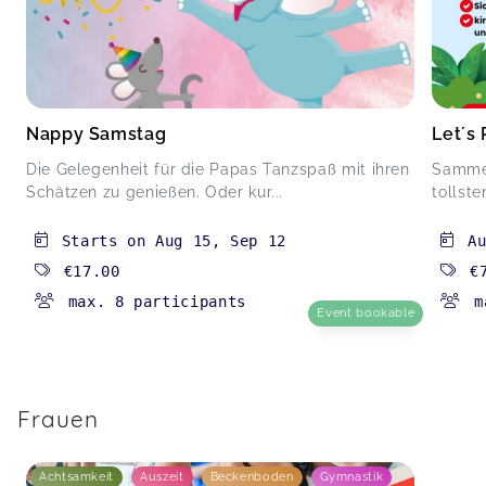
Nappy Samstag
Let´s 
Die Gelegenheit für die Papas Tanzspaß mit ihren
Sammel
Schätzen zu genießen. Oder kur...
tollst
Starts on
Aug 15
,
Sep 12
A
€17.00
€
max. 8 participants
m
Event bookable
Frauen
Achtsamkeit
Auszeit
Beckenboden
Gymnastik