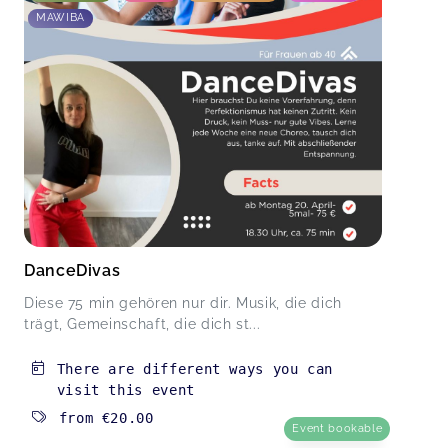
MAWIBA
DanceDivas
Diese 75 min gehören nur dir. Musik, die dich
trägt, Gemeinschaft, die dich st...
There are different ways you can
visit this event
from
€20.00
Event bookable