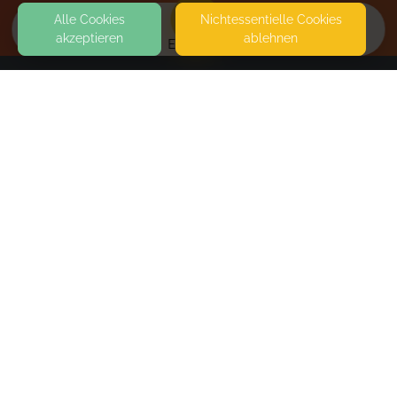
Alle Cookies
Nicht­essentielle Cookies
akzeptieren
ablehnen
EVENTS
KONTAKT
Patrizia
KONRAD-BESTE-STRASSE 24
38518 GIFHORN
SEITEN
WEITERFÜHRENDE LINKS
FAQ
Blog
Imprint
Withdrawal form
terms and conditions from kikudoo
Privacy policy of kikudoo
Disclaimer