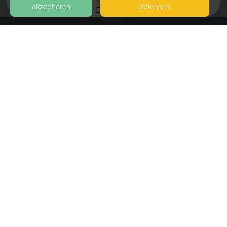
akzeptieren
ablehnen
EVENTS
KONTAKT
Patrizias kleine Welt
67434 NEUSTADT AN DER WEINSTRASSE
SEITEN
WEITERFÜHRENDE LINKS
FAQ
Blog
Imprint
Withdrawal form
terms and conditions from kikudoo
Privacy policy of provider
Privacy policy of kikudoo
Disclaimer