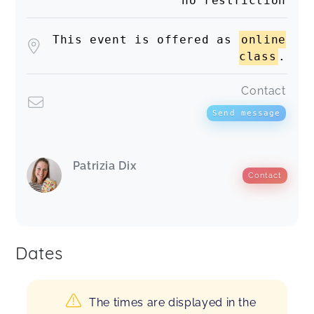
no restriction
This event is offered as
online
class
.
Contact
Send message
Patrizia Dix
Contact
Dates
The times are displayed in the