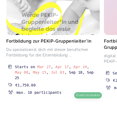
Fortbildung zur PEKiP-Gruppenleiter*in
Fortbi
Grupp
Du spezialisierst dich mit dieser beruflichen
Fortbildung für die Elternbildung ...
digita
PEKiP-
Starts on
Mar 27
,
Apr 17
,
Apr 24
,
May 08
,
May 15
,
Jul 03
,
Sep 18
,
Sep
S
25
€
€1,750.00
m
max. 10 participants
Event bookable