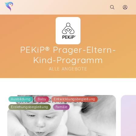
PEKiP® Prager-Eltern-
Kind-Programm
ALLE ANGEBOTE
Soon you will learn more about me here...
Ausbildung
Baby
Entwicklungsbegleitung
Erziehungsbegleitung
Familie