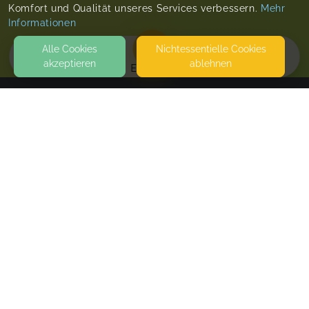
Komfort und Qualität unseres Services verbessern.
Mehr
Informationen
Alle Cookies
Nicht­essentielle Cookies
akzeptieren
ablehnen
EVENTS
KONTAKT
PEKiP® Prager-Eltern-Kind-Programm
BRUNHILDENSTR. 42
42287 WUPPERTAL
HTTPS://PEKIP.DE
SEITEN
WEITERFÜHRENDE LINKS
FAQ
Blog
Imprint
Withdrawal form