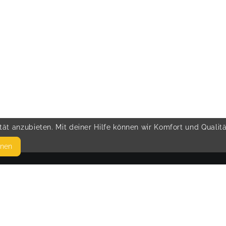
ät anzubieten. Mit deiner Hilfe können wir Komfort und Qualit
hnen
SEITEN
© 
WEITERFÜHRENDE LINKS
FAQ
Blog