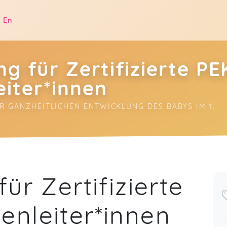
|
En
ng für Zertifizierte PE
iter*innen
ER GANZHEITLICHEN ENTWICKLUNG DES BABYS IM 1. 
.
ür Zertifizierte
enleiter*innen