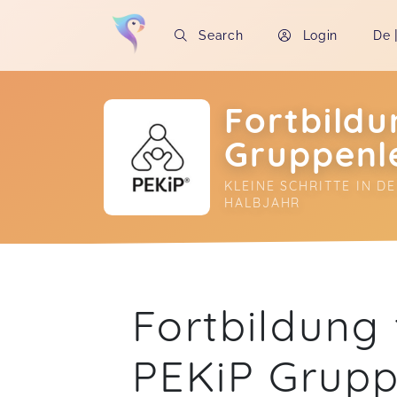
Search
Login
De
Fortbildu
Gruppenle
KLEINE SCHRITTE IN D
HALBJAHR
Soon you will learn more about me here..
Fortbildung f
PEKiP Grupp