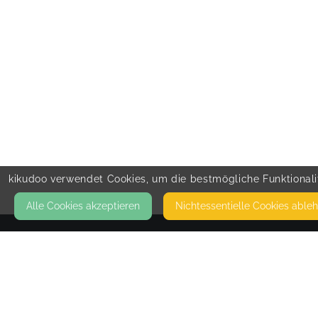
kikudoo verwendet Cookies, um die bestmögliche Funktionalit
Alle Cookies akzeptieren
Nicht­essentielle Cookies able
KONTAKT
PEKiP® Prager-Eltern-Kind-Programm
BRUNHILDENSTR. 42
42287 WUPPERTAL