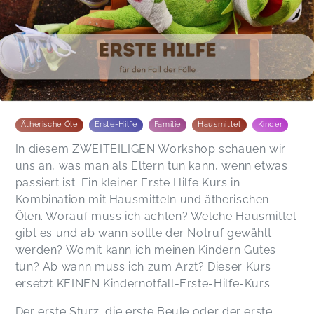
Ätherische Öle
Erste-Hilfe
Familie
Hausmittel
Kinder
In diesem ZWEITEILIGEN Workshop schauen wir
uns an, was man als Eltern tun kann, wenn etwas
passiert ist. Ein kleiner Erste Hilfe Kurs in
Kombination mit Hausmitteln und ätherischen
Ölen. Worauf muss ich achten? Welche Hausmittel
gibt es und ab wann sollte der Notruf gewählt
werden? Womit kann ich meinen Kindern Gutes
tun? Ab wann muss ich zum Arzt? Dieser Kurs
ersetzt KEINEN Kindernotfall-Erste-Hilfe-Kurs.
Der erste Sturz, die erste Beule oder der erste