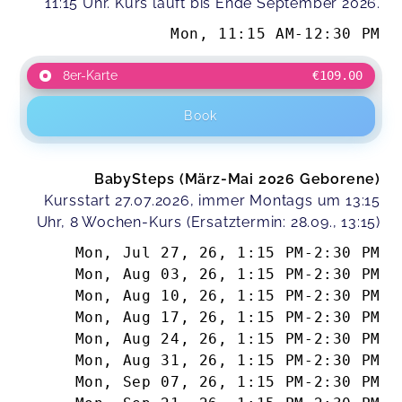
11:15 Uhr. Kurs läuft bis Ende September 2026.
Mon
,
11:15 AM
-
12:30 PM
8er-Karte
€109.00
Book
BabySteps (März-Mai 2026 Geborene)
Kursstart 27.07.2026, immer Montags um 13:15
Uhr, 8 Wochen-Kurs (Ersatztermin: 28.09., 13:15)
Mon, Jul 27, 26
,
1:15 PM
-
2:30 PM
Mon, Aug 03, 26
,
1:15 PM
-
2:30 PM
Mon, Aug 10, 26
,
1:15 PM
-
2:30 PM
Mon, Aug 17, 26
,
1:15 PM
-
2:30 PM
Mon, Aug 24, 26
,
1:15 PM
-
2:30 PM
Mon, Aug 31, 26
,
1:15 PM
-
2:30 PM
Mon, Sep 07, 26
,
1:15 PM
-
2:30 PM