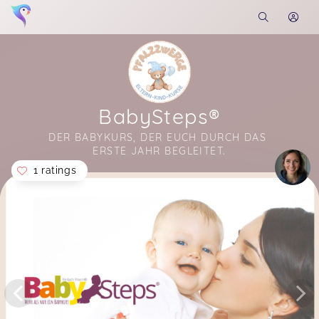
BabySteps®
DER BABYKURS, DER EUCH DURCH DAS 
ERSTE JAHR BEGLEITET.
1 ratings
Soon you will learn more about me here...