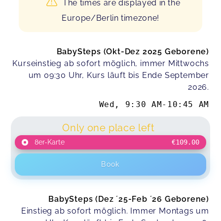
The times are displayed in the
Europe/Berlin timezone!
BabySteps (Okt-Dez 2025 Geborene)
Kurseinstieg ab sofort möglich, immer Mittwochs
um 09:30 Uhr, Kurs läuft bis Ende September
2026.
Wed
,
9:30 AM
-
10:45 AM
Only one place left
8er-Karte
€109.00
Book
BabySteps (Dez ´25-Feb ´26 Geborene)
Einstieg ab sofort möglich. Immer Montags um