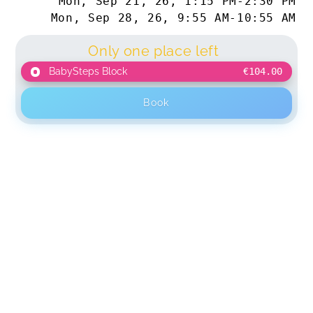
Mon, Sep 21, 26
,
1:15 PM
-
2:30 PM
Mon, Sep 28, 26
,
9:55 AM
-
10:55 AM
Only one place left
BabySteps Block
€104.00
Book