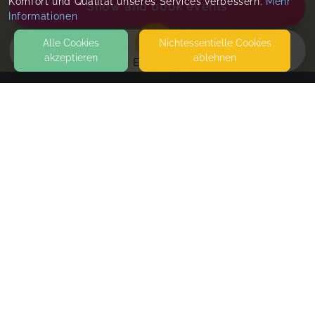
Komfort und Qualität unseres Services verbessern.
Mehr
Show and book events
Informationen
Alle Cookies
Nicht­essentielle Cookies
akzeptieren
ablehnen
EVENTS
KONTAKT
Pfalzzwerge Isabella Kasaj
OBERER SCHNETZWEG 4
67487 MAIKAMMER
SEITEN
BabySteps (Okt-Dez 2025 Geborene)
WEITERFÜHRENDE LINKS
Kurseinstieg ab sofort möglich, immer Mittwochs
um 09:30 Uhr, Kurs läuft bis Ende September
FAQ
2026.
Blog
Imprint
Wed
,
9:30 AM
-
10:45 AM
Withdrawal form
terms and conditions from provider
Only one place left