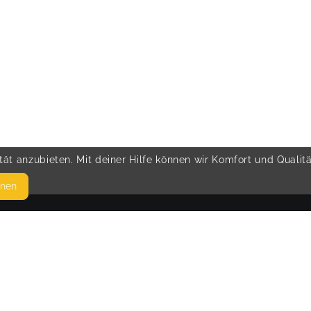
ät anzubieten. Mit deiner Hilfe können wir Komfort und Qualit
hnen
SEITEN
© 
WEITERFÜHRENDE LINKS
FAQ
Blog
Imprint