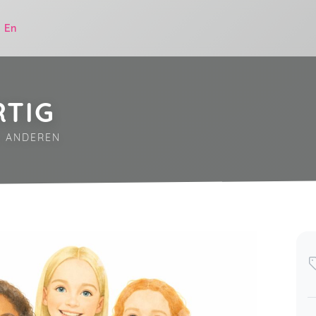
|
En
RTIG
E ANDEREN
.