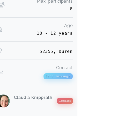
Max. participants
8
Age
10 - 12 years
52355, Düren
Contact
Send message
Claudia Knipprath
Contact