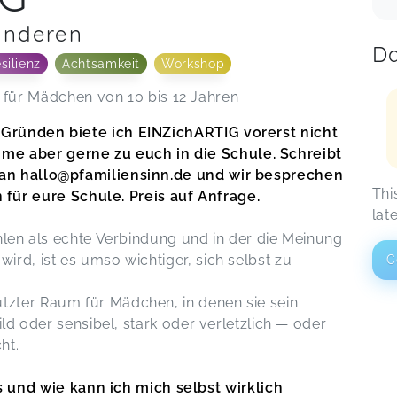
anderen
Da
silienz
Achtsamkeit
Workshop
r Mädchen von 10 bis 12 Jahren
 Gründen biete ich EINZichARTIG vorerst nicht
e aber gerne zu euch in die Schule. Schreibt
l an hallo@pfamiliensinn.de und wir besprechen
Thi
r eure Schule. Preis auf Anfrage.
lat
zählen als echte Verbindung und in der die Meinung
ird, ist es umso wichtiger, sich selbst zu
C
tzter Raum für Mädchen, in denen sie sein
wild oder sensibel, stark oder verletzlich — oder
cht.
 und wie kann ich mich selbst wirklich