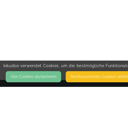
kikudoo verwendet Cookies, um die bestmögliche Funktionalit
Alle Cookies akzeptieren
Nicht­essentielle Cookies able
KONTAKT
PFAMILIENSINN
52355 DÜREN