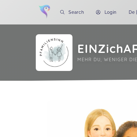
Search
Login
De
EINZichA
MEHR DU, WENIGER DI
Soon you will learn more about me here..