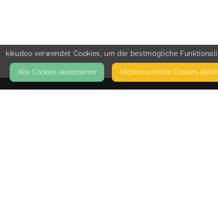
kikudoo verwendet Cookies, um die bestmögliche Funktionalit
Alle Cookies akzeptieren
Nicht­essentielle Cookies able
KONTAKT
PfefferMilchLiebe
MERSEBURGER STRASSE 437
06132 HALLE (SAALE)