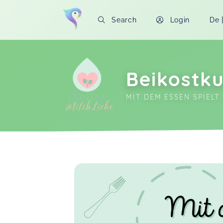
Search
Login
De
Beikostku
MIT DEM ESSEN SPIELT 
Soon you will learn more about me here..