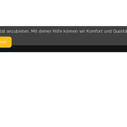
ät anzubieten. Mit deiner Hilfe können wir Komfort und Qualit
hnen
SEITEN
© 
WEITERFÜHRENDE LINKS
FAQ
Blog
Imprint
Withdrawal form
terms and conditions from provider
terms and conditions from kikudoo
Privacy policy of provider
Privacy policy of kikudoo