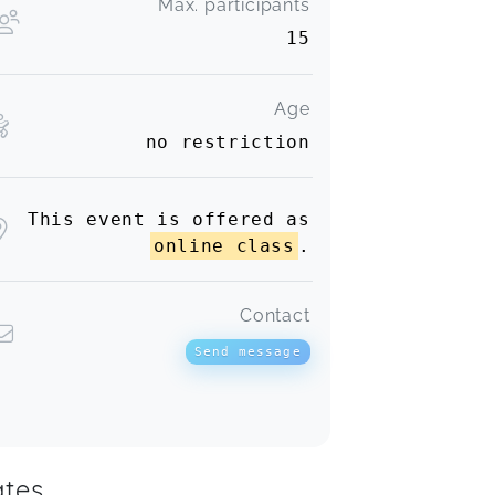
Max. participants
15
Age
no restriction
This event is offered as
online class
.
Contact
Send message
tes