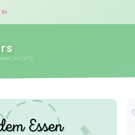
|
En
rs
MAN (NICHT)!
.