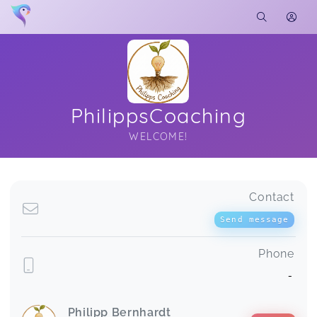
PhilippsCoaching
WELCOME!
Soon you will learn more about me here...
Contact
Send message
Phone
-
Philipp Bernhardt