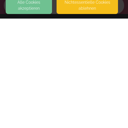
Alle Cookies
Nicht­essentielle Cookies
akzeptieren
ablehnen
HOME
KONTAKT
PhilippsCoaching
SEITEN
WEITERFÜHRENDE LINKS
FAQ
Blog
Imprint
Withdrawal form
terms and conditions from kikudoo
Privacy policy of kikudoo
Disclaimer
© COPYRIGHT 2019-
2026
KIKUDOO