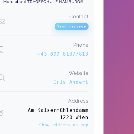
More about TRAGESCHULE HAMBURG®
Contact
Send message
Phone
+43 699 81377813
Website
Iris Andert
Address
Am Kaisermühlendamm
1220 Wien
Show address on map